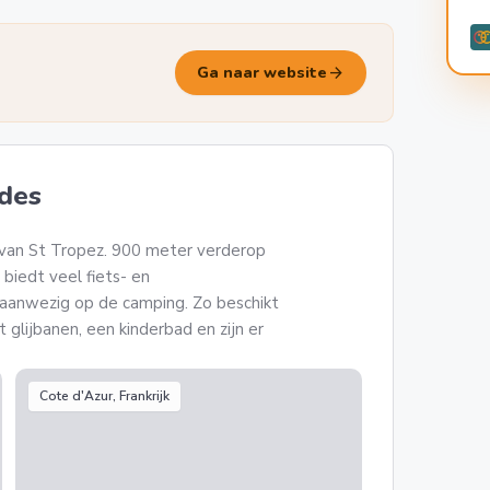
arrow_forward
Ga naar website
des
f van St Tropez. 900 meter verderop
 biedt veel fiets- en
n aanwezig op de camping. Zo beschikt
lijbanen, een kinderbad en zijn er
Cote d'Azur, Frankrijk