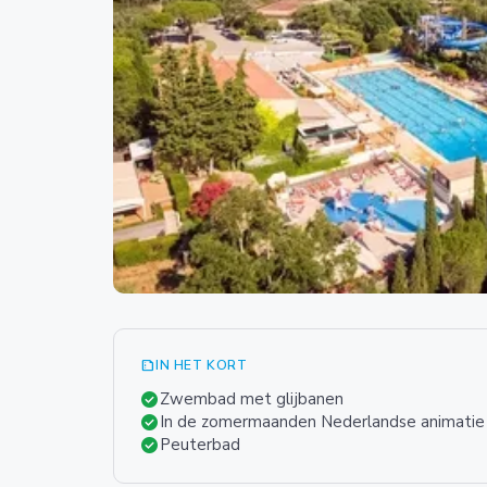
summarize
IN HET KORT
check_circle
Zwembad met glijbanen
check_circle
In de zomermaanden Nederlandse animatie
check_circle
Peuterbad