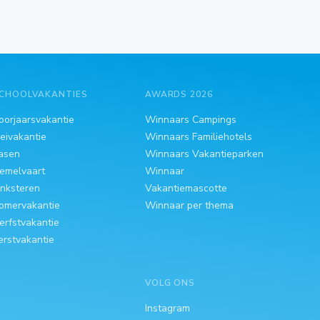
CHOOLVAKANTIES
AWARDS 2026
oorjaarsvakantie
Winnaars Campings
eivakantie
Winnaars Familiehotels
asen
Winnaars Vakantieparken
emelvaart
Winnaar
inksteren
Vakantiemascotte
omervakantie
Winnaar per thema
erfstvakantie
erstvakantie
VOLG ONS
Instagram