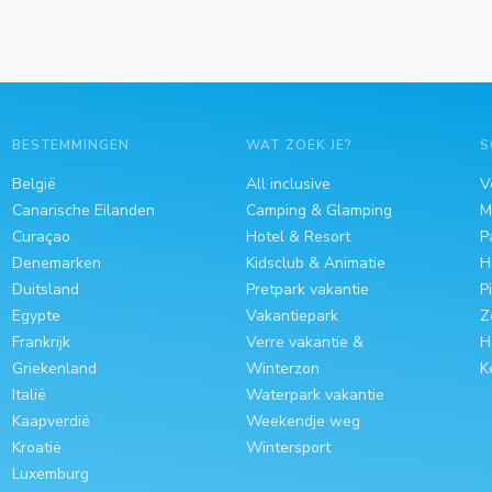
BESTEMMINGEN
WAT ZOEK JE?
S
België
All inclusive
V
Canarische Eilanden
Camping & Glamping
M
Curaçao
Hotel & Resort
P
Denemarken
Kidsclub & Animatie
H
Duitsland
Pretpark vakantie
P
Egypte
Vakantiepark
Z
Frankrijk
Verre vakantie &
H
Griekenland
Winterzon
K
Italië
Waterpark vakantie
Kaapverdië
Weekendje weg
Kroatië
Wintersport
Luxemburg