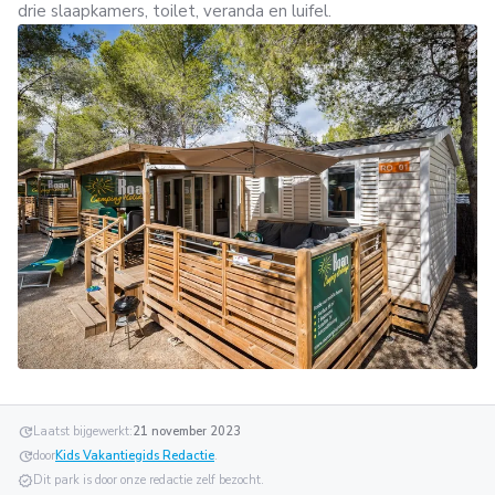
drie slaapkamers, toilet, veranda en luifel.
update
Laatst bijgewerkt:
21 november 2023
update
door
Kids Vakantiegids Redactie
.
verified
Dit park is door onze redactie zelf bezocht.