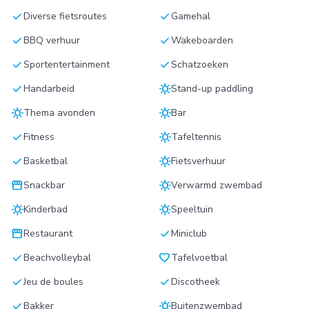
check
check
Diverse fietsroutes
Gamehal
check
check
BBQ verhuur
Wakeboarden
check
check
Sportentertainment
Schatzoeken
check
sunny
Handarbeid
Stand-up paddling
sunny
sunny
Thema avonden
Bar
check
sunny
Fitness
Tafeltennis
check
sunny
Basketbal
Fietsverhuur
storefront
sunny
Snackbar
Verwarmd zwembad
sunny
sunny
Kinderbad
Speeltuin
storefront
check
Restaurant
Miniclub
check
favorite
Beachvolleybal
Tafelvoetbal
check
check
Jeu de boules
Discotheek
check
sunny
Bakker
Buitenzwembad