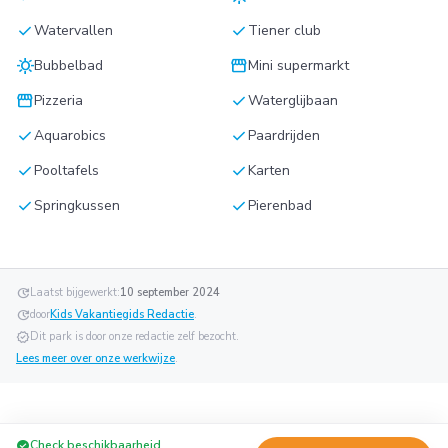
check
check
Watervallen
Tiener club
sunny
storefront
Bubbelbad
Mini supermarkt
storefront
check
Pizzeria
Waterglijbaan
check
check
Aquarobics
Paardrijden
check
check
Pooltafels
Karten
check
check
Springkussen
Pierenbad
update
Laatst bijgewerkt:
10 september 2024
update
door
Kids Vakantiegids Redactie
.
verified
Dit park is door onze redactie zelf bezocht.
Lees meer over onze werkwijze
.
check_circle
Check beschikbaarheid