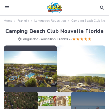
menu
search
Home
Frankrijk
Languedoc-Roussilion
Camping Beach Club Nouvel
Camping Beach Club Nouvelle Floride
location_on
star
star
star
star
star
Languedoc-Roussilion, Frankrijk
•