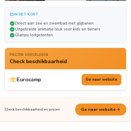
summarize
IN HET KORT
Meer
check_circle
Direct aan zee en zwembad met glijbanen
FOTO'S
check_circle
Uitgebreide animatie leuk voor kids en tieners
check_circle
Glampy lodgetenten
PRIJZEN VERGELIJKEN
Check beschikbaarheid
Eurocamp
Ga naar website
arrow_forward
Ga naar website
Check beschikbaarheid en prijzen