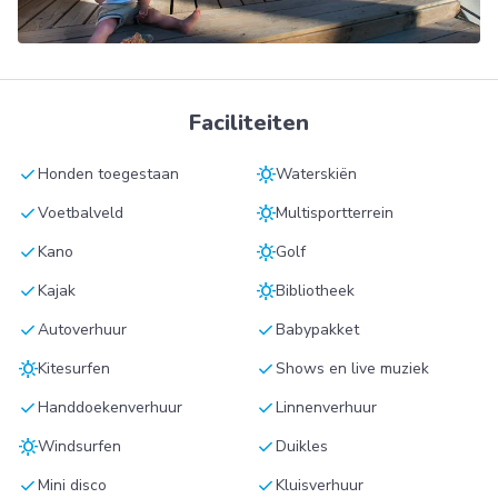
Faciliteiten
check
sunny
Honden toegestaan
Waterskiën
check
sunny
Voetbalveld
Multisportterrein
check
sunny
Kano
Golf
check
sunny
Kajak
Bibliotheek
check
check
Autoverhuur
Babypakket
sunny
check
Kitesurfen
Shows en live muziek
check
check
Handdoekenverhuur
Linnenverhuur
sunny
check
Windsurfen
Duikles
check
check
Mini disco
Kluisverhuur