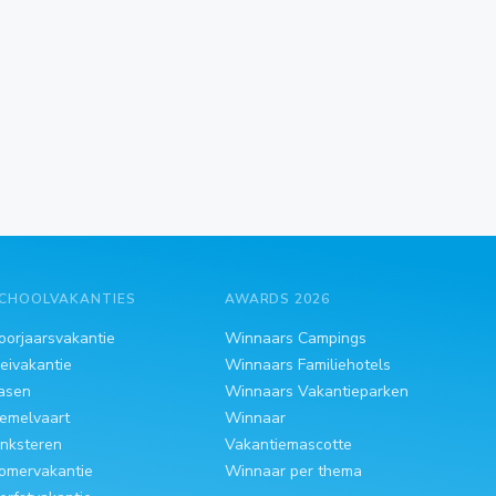
CHOOLVAKANTIES
AWARDS 2026
oorjaarsvakantie
Winnaars Campings
eivakantie
Winnaars Familiehotels
asen
Winnaars Vakantieparken
emelvaart
Winnaar
inksteren
Vakantiemascotte
omervakantie
Winnaar per thema