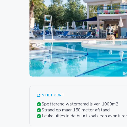
summarize
IN HET KORT
check_circle
Spetterend waterparadijs van 1000m2
check_circle
Strand op maar 150 meter afstand
check_circle
Leuke uitjes in de buurt zoals een avonture