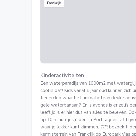
Frankrijk
Kinderactiviteiten
Een waterparadijs van 1000m2 met watergli
cool is dat! Kids vanaf 5 jaar oud kunnen zich u
tienerclub waar het animatieteam leuke activit
gele waterbanaan? En ’s avonds is er zelfs ee
leeftijd is er hier dus van alles te beleven. Oo
op 10 minuutjes rijden, in Portiragnes, zit bi
waar je lekker kunt klimmen.
TIP:
bezoek tijden
kermisterrein van Frankrijk op Europark Vias o