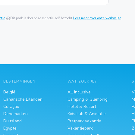
ctie
.
verified
Dit park is door onze redactie zelf bezocht.
Lees meer over onze werkwijze
.
BESTEMMINGEN
WAT ZOEK JE?
S
België
All inclusive
V
Canarische Eilanden
Camping & Glamping
M
Curaçao
Hotel & Resort
P
Denemarken
Kidsclub & Animatie
H
Duitsland
Pretpark vakantie
P
Egypte
Vakantiepark
Z