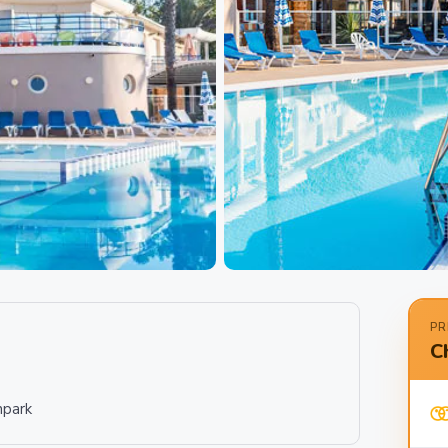
PR
C
npark