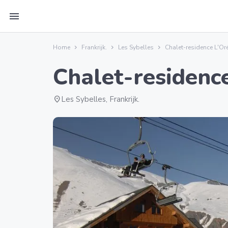
menu
Home
Frankrijk.
Les Sybelles
Chalet-residence L'Or
Chalet-residence
location_on
Les Sybelles, Frankrijk.