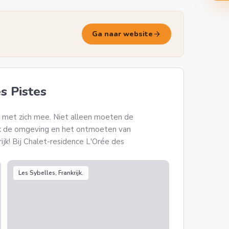
arrow_forward
Ga naar website
s Pistes
 met zich mee. Niet alleen moeten de
 ook de omgeving en het ontmoeten van
rijk! Bij Chalet-residence L'Orée des
Les Sybelles, Frankrijk.