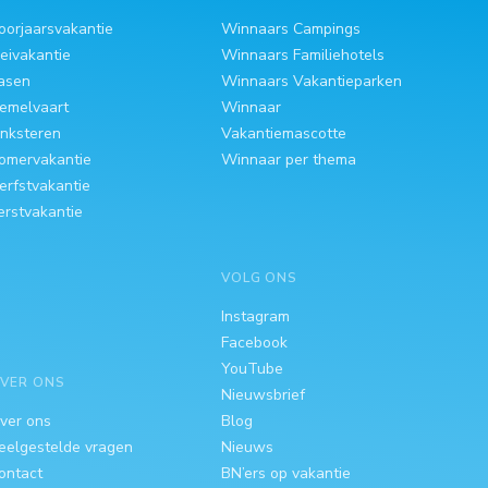
oorjaarsvakantie
Winnaars Campings
eivakantie
Winnaars Familiehotels
asen
Winnaars Vakantieparken
emelvaart
Winnaar
inksteren
Vakantiemascotte
omervakantie
Winnaar per thema
erfstvakantie
erstvakantie
VOLG ONS
Instagram
Facebook
YouTube
VER ONS
Nieuwsbrief
ver ons
Blog
eelgestelde vragen
Nieuws
ontact
BN’ers op vakantie