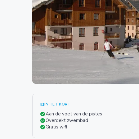
summarize
IN HET KORT
check_circle
Aan de voet van de pistes
check_circle
Overdekt zwembad
check_circle
Gratis wifi