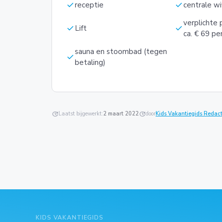
check
check
receptie
centrale wif
verplichte 
check
check
Lift
ca. € 69 p
sauna en stoombad (tegen
check
betaling)
update
Laatst bijgewerkt:
2 maart 2022
update
door
Kids Vakantiegids Redact
KIDS VAKANTIEGIDS