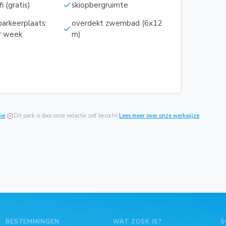
check
i (gratis)
skiopbergruimte
parkeerplaats:
overdekt zwembad (6x12
check
er week
m)
ie
.
verified
Dit park is door onze redactie zelf bezocht.
Lees meer over onze werkwijze
.
BESTEMMINGEN
WAT ZOEK JE?
S