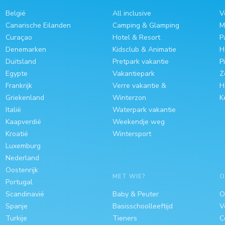
België
All inclusive
V
Canarische Eilanden
Camping & Glamping
M
Curaçao
Hotel & Resort
P
Denemarken
Kidsclub & Animatie
H
Duitsland
Pretpark vakantie
P
Egypte
Vakantiepark
Z
Frankrijk
Verre vakantie &
H
Griekenland
Winterzon
K
Italië
Waterpark vakantie
Kaapverdië
Weekendje weg
Kroatië
Wintersport
Luxemburg
Nederland
Oostenrijk
MET WIE?
O
Portugal
Scandinavië
Baby & Peuter
O
Spanje
Basisschoolleeftijd
V
Turkije
Tieners
C