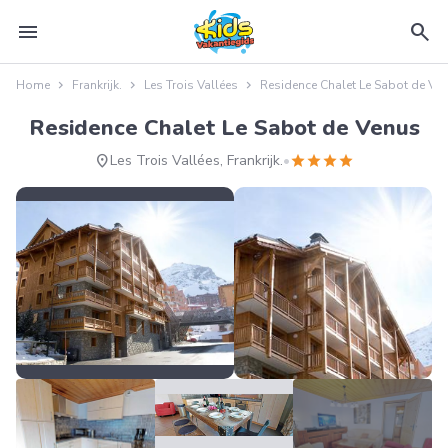
menu
search
Home
Frankrijk.
Les Trois Vallées
Residence Chalet Le Sabot de Ve
Residence Chalet Le Sabot de Venus
location_on
star
star
star
star
Les Trois Vallées, Frankrijk.
•