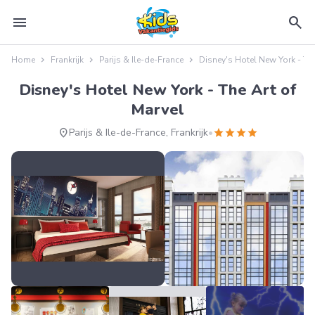
menu
search
Home
Frankrijk
Parijs & Ile-de-France
Disney's Hotel New York - The
Disney's Hotel New York - The Art of
Marvel
location_on
star
star
star
star
Parijs & Ile-de-France, Frankrijk
•