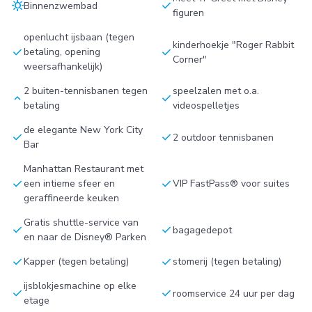
sunny
check
Binnenzwembad
figuren
openlucht ijsbaan (tegen
kinderhoekje "Roger Rabbit
check
check
betaling, opening
Corner"
weersafhankelijk)
2 buiten-tennisbanen tegen
speelzalen met o.a.
keyboard_arrow_up
check
betaling
videospelletjes
de elegante New York City
check
check
2 outdoor tennisbanen
Bar
Manhattan Restaurant met
check
check
een intieme sfeer en
VIP FastPass® voor suites
geraffineerde keuken
Gratis shuttle-service van
check
check
bagagedepot
en naar de Disney® Parken
check
check
Kapper (tegen betaling)
stomerij (tegen betaling)
ijsblokjesmachine op elke
check
check
roomservice 24 uur per dag
etage