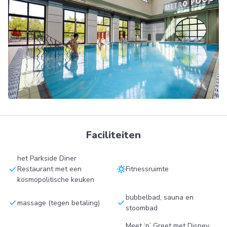
Faciliteiten
het Parkside Diner
check
sunny
Restaurant met een
Fitnessruimte
kosmopolitische keuken
bubbelbad, sauna en
check
check
massage (tegen betaling)
stoombad
Meet ‘n’ Greet met Disney