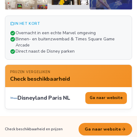
summarize
IN HET KORT
Meer
check_circle
Overnacht in een echte Marvel omgeving
FOTO'S
check_circle
Binnen- en buitenzwembad & Times Square Game
Arcade
check_circle
Direct naast de Disney parken
PRIJZEN VERGELIJKEN
Check beschikbaarheid
Disneyland Paris NL
Ga naar website
arrow_forward
Ga naar website
Check beschikbaarheid en prijzen