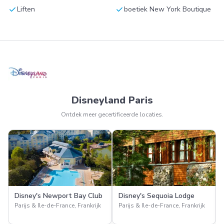
check
check
Liften
boetiek New York Boutique
Disneyland Paris
Ontdek meer gecertificeerde locaties.
Disney's Newport Bay Club
Disney's Sequoia Lodge
Parijs & Ile-de-France, Frankrijk
Parijs & Ile-de-France, Frankrijk