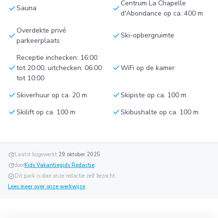
Centrum La Chapelle
check
check
Sauna
d'Abondance op ca. 400 m
Overdekte privé
check
check
Ski-opbergruimte
parkeerplaats
Receptie inchecken: 16:00
check
check
tot 20:00, uitchecken: 06:00
WiFi op de kamer
tot 10:00
check
check
Skiverhuur op ca. 20 m
Skipiste op ca. 100 m
check
check
Skilift op ca. 100 m
Skibushalte op ca. 100 m
update
Laatst bijgewerkt:
29 oktober 2025
update
door
Kids Vakantiegids Redactie
.
verified
Dit park is door onze redactie zelf bezocht.
Lees meer over onze werkwijze
.