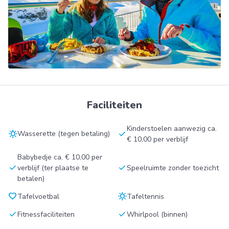
Faciliteiten
Kinderstoelen aanwezig ca.
sunny
check
Wasserette (tegen betaling)
€ 10,00 per verblijf
Babybedje ca. € 10,00 per
check
check
verblijf (ter plaatse te
Speelruimte zonder toezicht
betalen)
favorite
sunny
Tafelvoetbal
Tafeltennis
check
check
Fitnessfaciliteiten
Whirlpool (binnen)