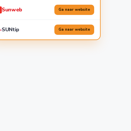
Sunweb
Ga naar website
SUNtip
Ga naar website