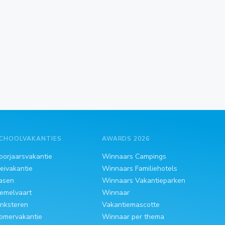
CHOOLVAKANTIES
AWARDS 2026
oorjaarsvakantie
Winnaars Campings
eivakantie
Winnaars Familiehotels
asen
Winnaars Vakantieparken
emelvaart
Winnaar
inksteren
Vakantiemascotte
omervakantie
Winnaar per thema