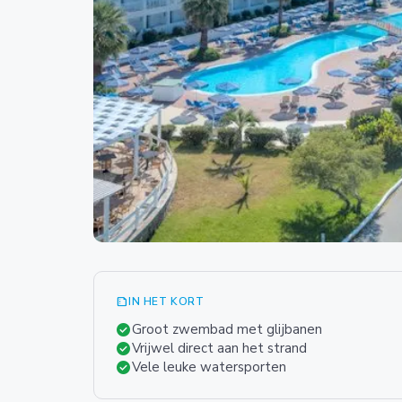
summarize
IN HET KORT
check_circle
Groot zwembad met glijbanen
check_circle
Vrijwel direct aan het strand
check_circle
Vele leuke watersporten