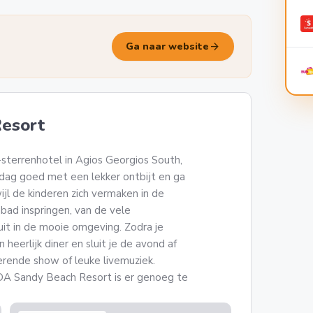
arrow_forward
Ga naar website
esort
sterrenhotel in Agios Georgios South,
 dag goed met een lekker ontbijt en ga
jl de kinderen zich vermaken in de
bad inspringen, van de vele
uit in de mooie omgeving. Zodra je
heerlijk diner en sluit je de avond af
erende show of leuke livemuziek.
DA Sandy Beach Resort is er genoeg te