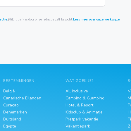
actie
.
verified
Dit park is door onze redactie zelf bezocht.
Lees meer over onze werkwijze
.
BESTEMMINGEN
WAT ZOEK JE?
S
België
All inclusive
V
Canarische Eilanden
Camping & Glamping
M
Curaçao
Hotel & Resort
P
Denemarken
Kidsclub & Animatie
H
Duitsland
Pretpark vakantie
P
Egypte
Vakantiepark
Z