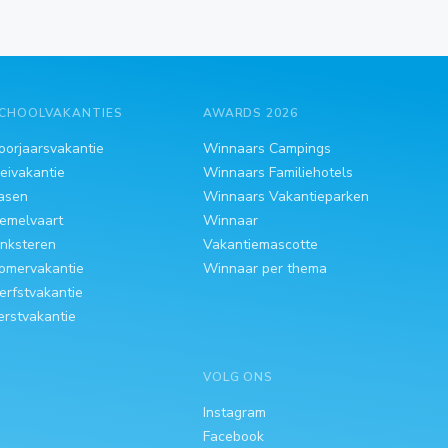
CHOOLVAKANTIES
AWARDS 2026
oorjaarsvakantie
Winnaars Campings
eivakantie
Winnaars Familiehotels
asen
Winnaars Vakantieparken
emelvaart
Winnaar
inksteren
Vakantiemascotte
omervakantie
Winnaar per thema
erfstvakantie
erstvakantie
VOLG ONS
Instagram
Facebook