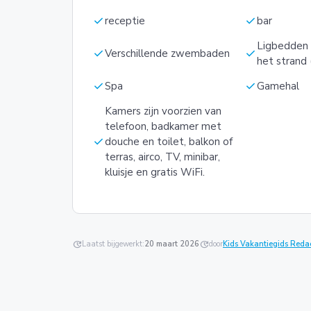
check
check
receptie
bar
Ligbedden 
check
check
Verschillende zwembaden
het strand 
check
check
Spa
Gamehal
Kamers zijn voorzien van
telefoon, badkamer met
check
douche en toilet, balkon of
terras, airco, TV, minibar,
kluisje en gratis WiFi.
update
Laatst bijgewerkt:
20 maart 2026
update
door
Kids Vakantiegids Reda