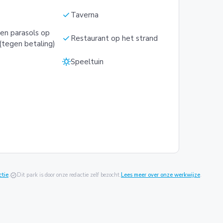
check
Taverna
en parasols op
check
Restaurant op het strand
(tegen betaling)
sunny
Speeltuin
ctie
.
verified
Dit park is door onze redactie zelf bezocht.
Lees meer over onze werkwijze
.