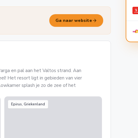
arrow_forward
Ga naar website
Parga en pal aan het Valtos strand. Aan
el! Het resort ligt in gebieden van vier
lowkamer splash je zo de zee of het
Epirus, Griekenland