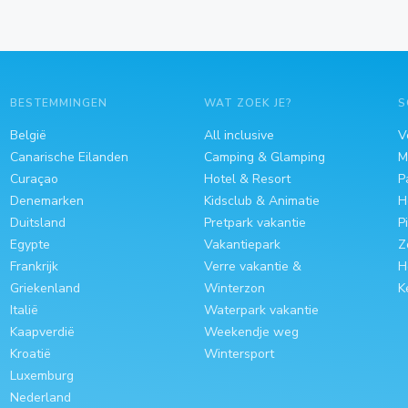
BESTEMMINGEN
WAT ZOEK JE?
S
België
All inclusive
V
Canarische Eilanden
Camping & Glamping
M
Curaçao
Hotel & Resort
P
Denemarken
Kidsclub & Animatie
H
Duitsland
Pretpark vakantie
P
Egypte
Vakantiepark
Z
Frankrijk
Verre vakantie &
H
Griekenland
Winterzon
K
Italië
Waterpark vakantie
Kaapverdië
Weekendje weg
Kroatië
Wintersport
Luxemburg
Nederland