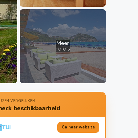
Meer
FOTO'S
IJZEN VERGELIJKEN
heck beschikbaarheid
TUI
Ga naar website