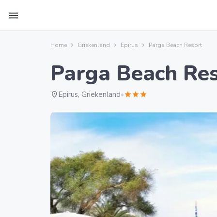
menu
Home
Griekenland
Epirus
Parga Beach Resort
Parga Beach Re
location_on
Epirus, Griekenland
•
star
star
star