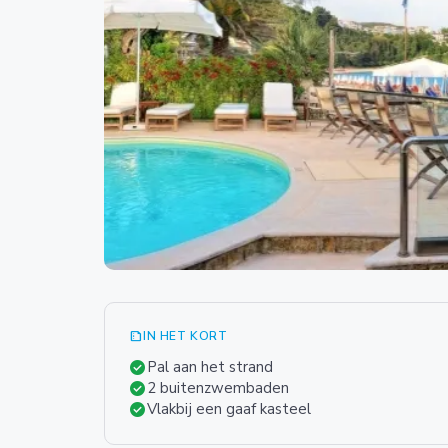
summarize
IN HET KORT
check_circle
Pal aan het strand
check_circle
2 buitenzwembaden
check_circle
Vlakbij een gaaf kasteel