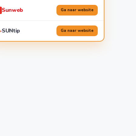
Sunweb
Ga naar website
SUNtip
Ga naar website