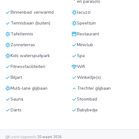
en parasols
check
sunny
Binnenbad: verwarmd
Jacuzzi
check
sunny
Tennisbaan (buiten)
Speeltuin
sunny
storefront
Tafeltennis
Restaurant
sunny
check
Zonneterras
Miniclub
sunny
check
Kids waterspuitpark
Spa
check
wifi
Fitnessfaciliteiten
Wifi
check
check
Biljart
Winkeltje(s)
sunny
keyboard_arrow_up
Multi-lane glijbaan
Trechter glijbaan
check
check
Sauna
Stoombad
check
check
Darts
Babybedje
update
Laatst bijgewerkt:
20 maart 2026