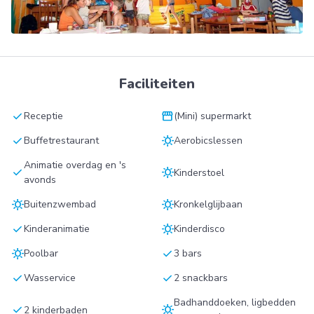
Faciliteiten
check
storefront
Receptie
(Mini) supermarkt
check
sunny
Buffetrestaurant
Aerobicslessen
Animatie overdag en 's
check
sunny
Kinderstoel
avonds
sunny
sunny
Buitenzwembad
Kronkelglijbaan
check
sunny
Kinderanimatie
Kinderdisco
sunny
check
Poolbar
3 bars
check
check
Wasservice
2 snackbars
Badhanddoeken, ligbedden
check
sunny
2 kinderbaden