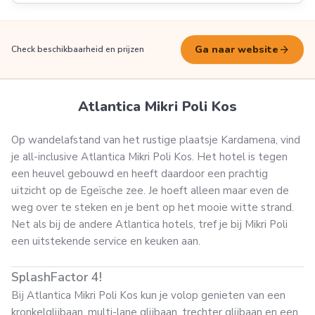
arrow_forward
Ga naar website
Check beschikbaarheid en prijzen
Atlantica Mikri Poli Kos
Op wandelafstand van het rustige plaatsje Kardamena, vind
je all-inclusive Atlantica Mikri Poli Kos. Het hotel is tegen
een heuvel gebouwd en heeft daardoor een prachtig
uitzicht op de Egeïsche zee. Je hoeft alleen maar even de
weg over te steken en je bent op het mooie witte strand.
Net als bij de andere Atlantica hotels, tref je bij Mikri Poli
een uitstekende service en keuken aan.
SplashFactor 4!
Bij Atlantica Mikri Poli Kos kun je volop genieten van een
kronkelglijbaan, multi-lane glijbaan, trechter glijbaan en een