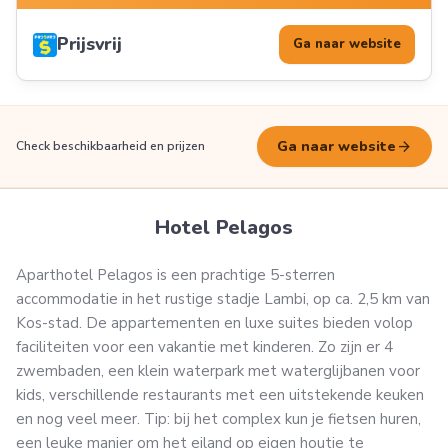
Prijsvrij
Ga naar website
arrow_forward
Ga naar website
Check beschikbaarheid en prijzen
Hotel Pelagos
Aparthotel Pelagos is een prachtige 5-sterren
accommodatie in het rustige stadje Lambi, op ca. 2,5 km van
Kos-stad. De appartementen en luxe suites bieden volop
faciliteiten voor een vakantie met kinderen. Zo zijn er 4
zwembaden, een klein waterpark met waterglijbanen voor
kids, verschillende restaurants met een uitstekende keuken
en nog veel meer. Tip: bij het complex kun je fietsen huren,
een leuke manier om het eiland op eigen houtje te