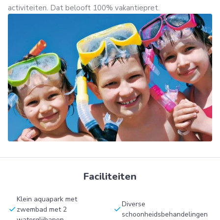
activiteiten. Dat belooft 100% vakantiepret.
Faciliteiten
Klein aquapark met
Diverse
check
check
zwembad met 2
schoonheidsbehandelingen
waterglijbanen