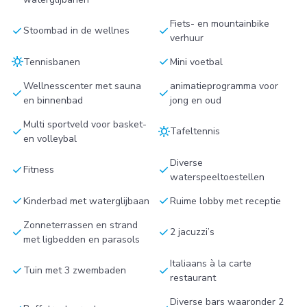
Fiets- en mountainbike
check
check
Stoombad in de wellnes
verhuur
sunny
check
Tennisbanen
Mini voetbal
Wellnesscenter met sauna
animatieprogramma voor
check
check
en binnenbad
jong en oud
Multi sportveld voor basket-
check
sunny
Tafeltennis
en volleybal
Diverse
check
check
Fitness
waterspeeltoestellen
check
check
Kinderbad met waterglijbaan
Ruime lobby met receptie
Zonneterrassen en strand
check
check
2 jacuzzi’s
met ligbedden en parasols
Italiaans à la carte
check
check
Tuin met 3 zwembaden
restaurant
Diverse bars waaronder 2