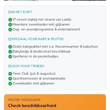
summarize
IN HET KORT
Meer
check_circle
5*-resort vlakbij het strand van Lambi
FOTO'S
check_circle
Meerdere zwembaden mét glijbanen
check_circle
Dag- en avondprogramma & entertainment
summarize
SPECIAAL VOOR BABY & PEUTER
check_circle
Gratis babypakket met o.a. flessenwarmer & babyfoon
check_circle
Babybedje & kinderstoel beschikbaar
check_circle
Spetteren in de peuterbadjes
summarize
LEUK VOOR TIENERS
check_circle
Teen Club (juli & augustus)
check_circle
Sporttoernooien & avondanimatie
check_circle
Zwembaden met glijbanen
PRIJZEN VERGELIJKEN
Check beschikbaarheid