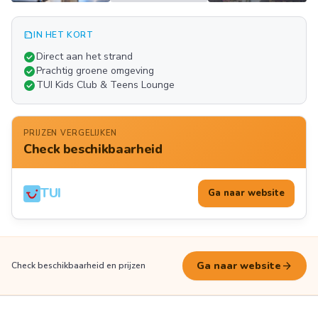
summarize
IN HET KORT
Meer
check_circle
Direct aan het strand
FOTO'S
check_circle
Prachtig groene omgeving
check_circle
TUI Kids Club & Teens Lounge
PRIJZEN VERGELIJKEN
Check beschikbaarheid
TUI
Ga naar website
arrow_forward
Ga naar website
Check beschikbaarheid en prijzen