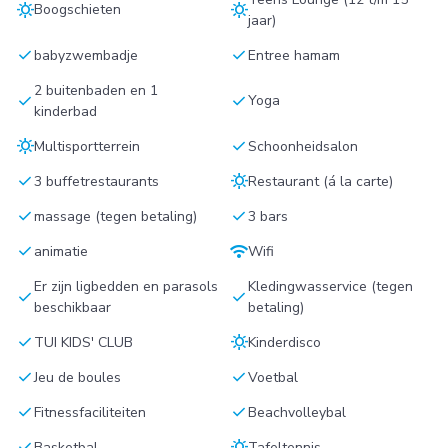
sunny
sunny
Boogschieten
jaar)
check
check
babyzwembadje
Entree hamam
2 buitenbaden en 1
check
check
Yoga
kinderbad
sunny
check
Multisportterrein
Schoonheidsalon
check
sunny
3 buffetrestaurants
Restaurant (á la carte)
check
check
massage (tegen betaling)
3 bars
check
wifi
animatie
Wifi
Er zijn ligbedden en parasols
Kledingwasservice (tegen
check
check
beschikbaar
betaling)
check
sunny
TUI KIDS' CLUB
Kinderdisco
check
check
Jeu de boules
Voetbal
check
check
Fitnessfaciliteiten
Beachvolleybal
check
sunny
Basketbal
Tafeltennis