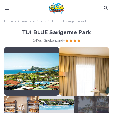
menu
search
Home
Griekenland
Kos
TUI BLUE Sarigerme Park
TUI BLUE Sarigerme Park
location_on
star
star
star
star
Kos, Griekenland
•