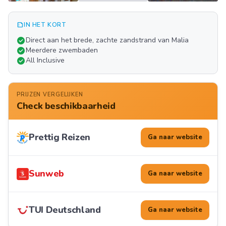
summarize
IN HET KORT
Meer
check_circle
Direct aan het brede, zachte zandstrand van Malia
FOTO'S
check_circle
Meerdere zwembaden
check_circle
All Inclusive
PRIJZEN VERGELIJKEN
Check beschikbaarheid
Prettig Reizen
Ga naar website
Sunweb
Ga naar website
TUI Deutschland
Ga naar website