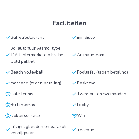
Faciliteiten
check
check
Buffetrestaurant
minidisco
3d. autohuur Alamo, type
check
check
IDAR Intermediate o.b.v. het
Animatieteam
Gold pakket
check
check
Beach volleyball
Pooltafel (tegen betaling)
check
check
massage (tegen betaling)
Basketbal
sunny
check
Tafeltennis
Twee buitenzwembaden
sunny
check
Buitenterras
Lobby
sunny
wifi
Doktersservice
Wifi
Er zijn ligbedden en parasols
check
check
receptie
verkrijgbaar