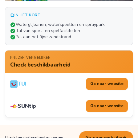
summarize
IN HET KORT
Meer
check_circle
Waterglijbanen, waterspeeltuin en spraypark
FOTO'S
check_circle
Tal van sport- en spelfaciliteiten
check_circle
Pal aan het fijne zandstrand
PRIJZEN VERGELIJKEN
Check beschikbaarheid
TUI
Ga naar website
SUNtip
Ga naar website
arrow_forward
Ga naar website
Check beschikbaarheid en prijzen