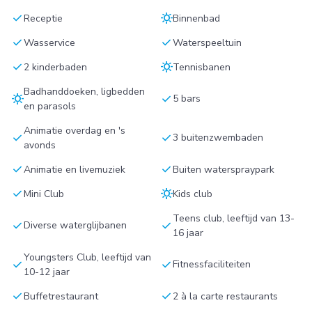
check
sunny
Receptie
Binnenbad
check
check
Wasservice
Waterspeeltuin
check
sunny
2 kinderbaden
Tennisbanen
Badhanddoeken, ligbedden
sunny
check
5 bars
en parasols
Animatie overdag en 's
check
check
3 buitenzwembaden
avonds
check
check
Animatie en livemuziek
Buiten waterspraypark
check
sunny
Mini Club
Kids club
Teens club, leeftijd van 13-
check
check
Diverse waterglijbanen
16 jaar
Youngsters Club, leeftijd van
check
check
Fitnessfaciliteiten
10-12 jaar
check
check
Buffetrestaurant
2 à la carte restaurants