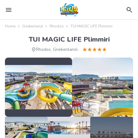
menu
search
Home
Griekenland
Rhodos
TUI MAGIC LIFE Plimmiri
TUI MAGIC LIFE Plimmiri
location_on
star
star
star
star
star
Rhodos, Griekenland