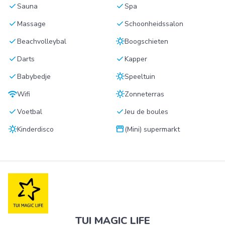
check
check
Sauna
Spa
check
check
Massage
Schoonheidssalon
check
sunny
Beachvolleybal
Boogschieten
check
check
Darts
Kapper
check
sunny
Babybedje
Speeltuin
wifi
sunny
Wifi
Zonneterras
check
check
Voetbal
Jeu de boules
sunny
storefront
Kinderdisco
(Mini) supermarkt
TUI MAGIC LIFE