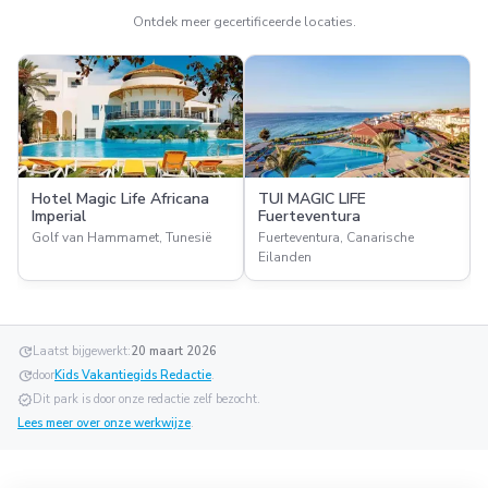
Ontdek meer gecertificeerde locaties.
Hotel Magic Life Africana
TUI MAGIC LIFE
Imperial
Fuerteventura
Golf van Hammamet, Tunesië
Fuerteventura, Canarische
Eilanden
update
Laatst bijgewerkt:
20 maart 2026
update
door
Kids Vakantiegids Redactie
.
verified
Dit park is door onze redactie zelf bezocht.
Lees meer over onze werkwijze
.