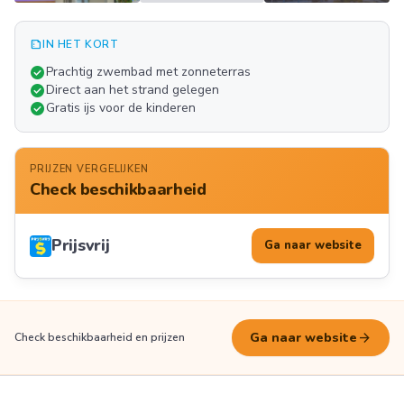
summarize
IN HET KORT
Meer
check_circle
Prachtig zwembad met zonneterras
FOTO'S
check_circle
Direct aan het strand gelegen
check_circle
Gratis ijs voor de kinderen
PRIJZEN VERGELIJKEN
Check beschikbaarheid
Prijsvrij
Ga naar website
arrow_forward
Ga naar website
Check beschikbaarheid en prijzen