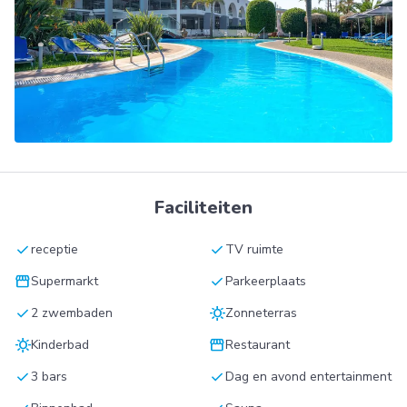
Faciliteiten
check
check
receptie
TV ruimte
storefront
check
Supermarkt
Parkeerplaats
check
sunny
2 zwembaden
Zonneterras
sunny
storefront
Kinderbad
Restaurant
check
check
3 bars
Dag en avond entertainment