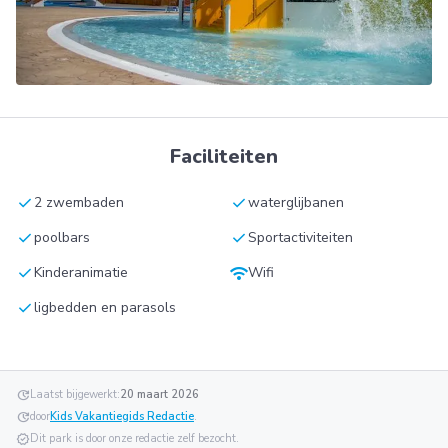
Faciliteiten
check
check
2 zwembaden
waterglijbanen
check
check
poolbars
Sportactiviteiten
check
wifi
Kinderanimatie
Wifi
check
ligbedden en parasols
update
Laatst bijgewerkt:
20 maart 2026
update
door
Kids Vakantiegids Redactie
.
verified
Dit park is door onze redactie zelf bezocht.