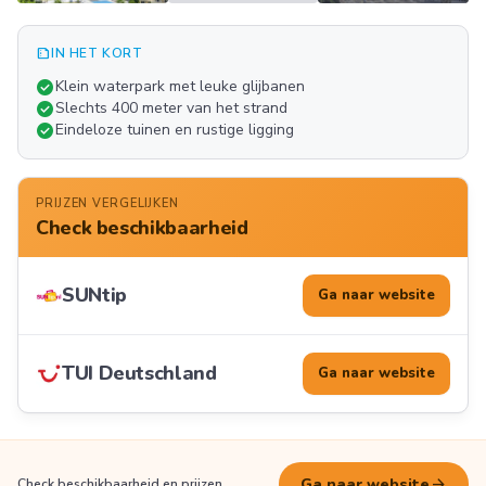
summarize
IN HET KORT
Meer
check_circle
Klein waterpark met leuke glijbanen
FOTO'S
check_circle
Slechts 400 meter van het strand
check_circle
Eindeloze tuinen en rustige ligging
PRIJZEN VERGELIJKEN
Check beschikbaarheid
SUNtip
Ga naar website
TUI Deutschland
Ga naar website
arrow_forward
Ga naar website
Check beschikbaarheid en prijzen