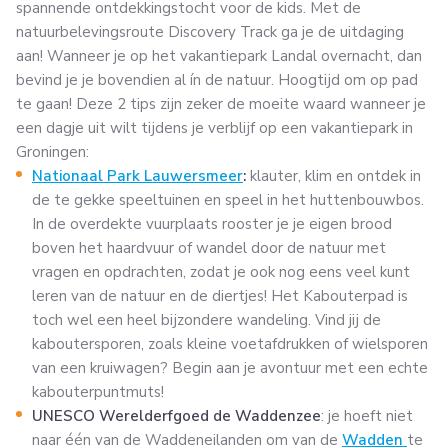
spannende ontdekkingstocht voor de kids. Met de
natuurbelevingsroute Discovery Track ga je de uitdaging
aan! Wanneer je op het vakantiepark Landal overnacht, dan
bevind je je bovendien al ín de natuur. Hoogtijd om op pad
te gaan! Deze 2 tips zijn zeker de moeite waard wanneer je
een dagje uit wilt tijdens je verblijf op een vakantiepark in
Groningen:
Nationaal Park Lauwersmeer
:
klauter, klim en ontdek in
de te gekke speeltuinen en speel in het huttenbouwbos.
In de overdekte vuurplaats rooster je je eigen brood
boven het haardvuur of wandel door de natuur met
vragen en opdrachten, zodat je ook nog eens veel kunt
leren van de natuur en de diertjes! Het Kabouterpad is
toch wel een heel bijzondere wandeling. Vind jij de
kaboutersporen, zoals kleine voetafdrukken of wielsporen
van een kruiwagen? Begin aan je avontuur met een echte
kabouterpuntmuts!
UNESCO Werelderfgoed de Waddenzee
: je hoeft niet
naar één van de Waddeneilanden om van de
Wadden
te