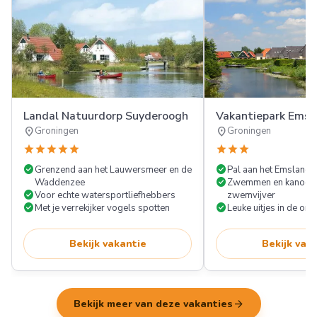
Landal Natuurdorp Suyderoogh
Vakantiepark Ems
location_on
location_on
Groningen
Groningen
star
star
star
star
star
star
star
star
check_circle
check_circle
Grenzend aan het Lauwersmeer en de
Pal aan het Emsland
check_circle
Waddenzee
Zwemmen en kanoën 
check_circle
Voor echte watersportliefhebbers
zwemvijver
check_circle
check_circle
Met je verrekijker vogels spotten
Leuke uitjes in de om
Bekijk vakantie
Bekijk vak
arrow_forward
Bekijk meer van deze vakanties