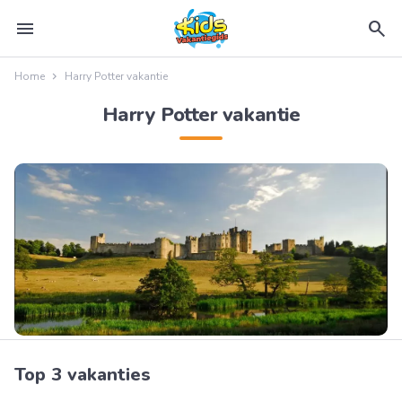
menu
search
Home
Harry Potter vakantie
Harry Potter vakantie
Top 3 vakanties