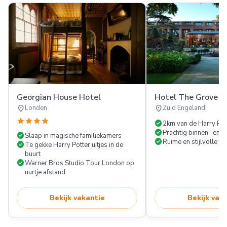
Georgian House Hotel
Hotel The Grove
location_on
location_on
Londen
Zuid Engeland
star
star
star
star
check_circle
2km van de Harry Pot
check_circle
Prachtig binnen- en
check_circle
Slaap in magische familiekamers
check_circle
Ruime en stijlvolle f
check_circle
Te gekke Harry Potter uitjes in de
buurt
check_circle
Warner Bros Studio Tour London op
uurtje afstand
Bekijk vakantie
Bekijk vak