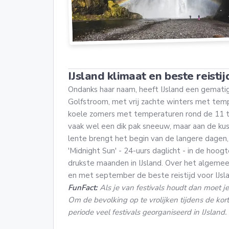
IJsland klimaat en beste reistij
Ondanks haar naam, heeft IJsland een gematig
Golfstroom, met vrij zachte winters met tem
koele zomers met temperaturen rond de 11 tot
vaak wel een dik pak sneeuw, maar aan de ku
lente brengt het begin van de langere dagen, 
'Midnight Sun' - 24-uurs daglicht - in de hoogt
drukste maanden in IJsland. Over het algeme
en met september de beste reistijd voor IJsl
FunFact:
Als je van festivals houdt dan moet je i
Om de bevolking op te vrolijken tijdens de ko
periode veel festivals georganiseerd in IJsland.