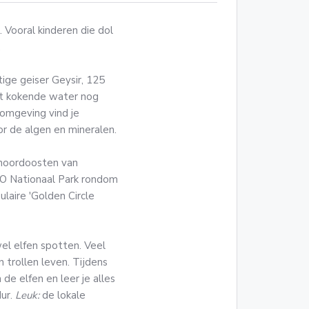
. Vooral kinderen die dol
.
tige geiser Geysir, 125
 het kokende water nog
omgeving vind je
r de algen en mineralen.
 noordoosten van
CO Nationaal Park rondom
ulaire 'Golden Circle
wel elfen spotten. Veel
n trollen leven. Tijdens
e elfen en leer je alles
dur.
Leuk:
de lokale