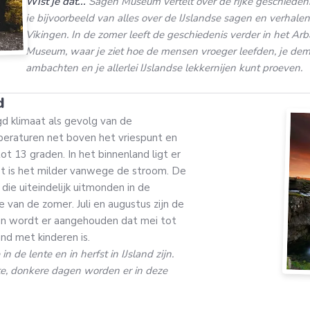
Wist je dat...
Sagen Museum vertelt over de rijke geschiedeni
je bijvoorbeeld van alles over de IJslandse sagen en verhalen
Vikingen. In de zomer leeft de geschiedenis verder in het Ar
Museum, waar je ziet hoe de mensen vroeger leefden, je demo
ambachten en je allerlei IJslandse lekkernijen kunt proeven.
d
d klimaat als gevolg van de
peraturen net boven het vriespunt en
 13 graden. In het binnenland ligt er
st is het milder vanwege de stroom. De
die uiteindelijk uitmonden in de
e van de zomer. Juli en augustus zijn de
en wordt er aangehouden dat mei tot
and met kinderen is.
n de lente en in herfst in IJsland zijn.
rte, donkere dagen worden er in deze