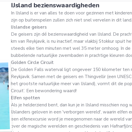
IJsland bezienswaardigheden
In IJsland is er van alles te doen voor gezinnen met kinderen
zijn op buitenspelen zullen zich niet snel vervelen in dit land
IJslandse geisers
De geisers zijn dé bezienswaardigheid van IJsland. De prach
km van Reykjavik, is nu inactief, maar vlakbij Stokkur spuit
steeds elke tien minuten met wel 35 meter omhoog. In de 
bubbelende natuurlijke zwembaden in prachtige kleuren doo
Golden Circle Circuit
De Golden Falls waterval ligt ongeveer 150 kilometer ten
Reykjavik. Samen met de geisers en Thingvellir (een UNES
het grootste natuurlijke meer van IJsland), vormt dit de pop
Circuit’. Een bewondering waard!
Elfen spotten
Als je helderziend bent, dan kun je in IJsland misschien nog 
IJslanders geloven in een 'verborgen wereld', waarin elfen e
een elfenexcursie word je meegenomen naar de wereld van d
over de magische werelden en geschiedenis van Hafnarfjör