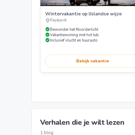
Wintervakantie op IJslandse wijze
location_on
Reykjavik
check_circle
Bewonder het Noorderlicht
check_circle
Vakantiewoning met hot tub
check_circle
Inclusief vlucht en huurauto
Bekijk vakantie
Verhalen die je wilt lezen
1 blog