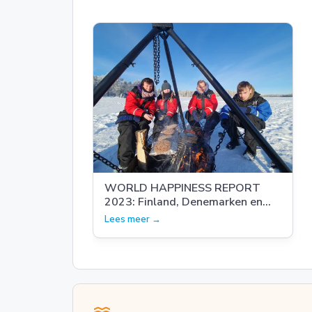
WORLD HAPPINESS REPORT
2023: Finland, Denemarken en
IJsland in de top 3
Lees meer →