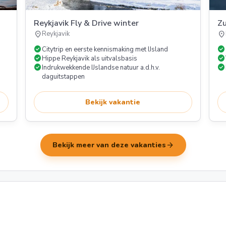
Reykjavik Fly & Drive winter
Zu
location_on
location_on
Reykjavik
check_circle
check_circle
Citytrip en eerste kennismaking met IJsland
check_circle
check_circle
Hippe Reykjavik als uitvalsbasis
check_circle
check_circle
Indrukwekkende IJslandse natuur a.d.h.v.
daguitstappen
Bekijk vakantie
arrow_forward
Bekijk meer van deze vakanties