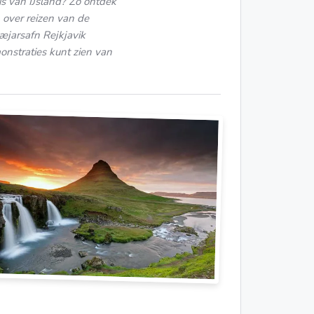
s van IJsland? Zo ontdek
 over reizen van de
bæjarsafn Rejkjavik
nstraties kunt zien van