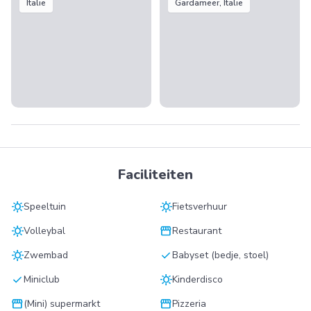
Italië
Gardameer, Italië
Faciliteiten
sunny
sunny
Speeltuin
Fietsverhuur
sunny
storefront
Volleybal
Restaurant
sunny
check
Zwembad
Babyset (bedje, stoel)
check
sunny
Miniclub
Kinderdisco
storefront
storefront
(Mini) supermarkt
Pizzeria