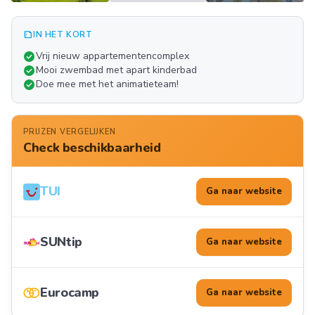
summarize
IN HET KORT
Meer
check_circle
Vrij nieuw appartementencomplex
FOTO'S
check_circle
Mooi zwembad met apart kinderbad
check_circle
Doe mee met het animatieteam!
PRIJZEN VERGELIJKEN
Check beschikbaarheid
TUI
Ga naar website
SUNtip
Ga naar website
Eurocamp
Ga naar website