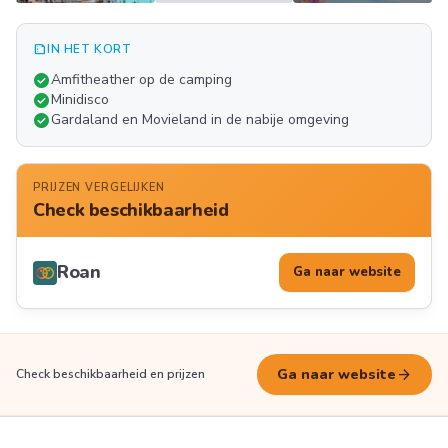
summarize
IN HET KORT
Meer
check_circle
Amfitheather op de camping
FOTO'S
check_circle
Minidisco
check_circle
Gardaland en Movieland in de nabije omgeving
PRIJZEN VERGELIJKEN
Check beschikbaarheid
Roan
Ga naar website
arrow_forward
Ga naar website
Check beschikbaarheid en prijzen