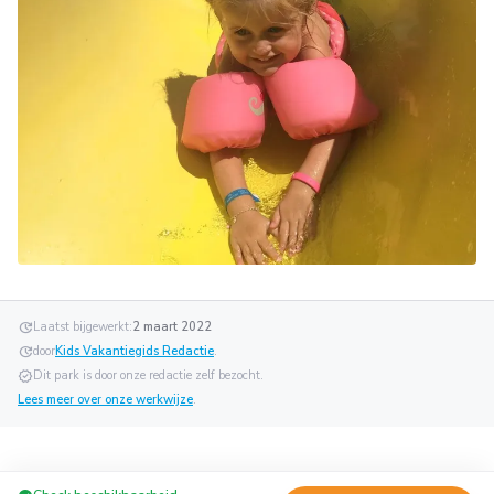
update
Laatst bijgewerkt:
2 maart 2022
update
door
Kids Vakantiegids Redactie
.
verified
Dit park is door onze redactie zelf bezocht.
Lees meer over onze werkwijze
.