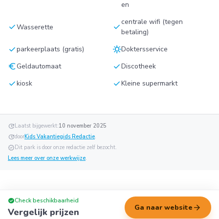
en
centrale wifi (tegen
check
check
Wasserette
betaling)
check
sunny
parkeerplaats (gratis)
Doktersservice
euro
check
Geldautomaat
Discotheek
check
check
kiosk
Kleine supermarkt
update
Laatst bijgewerkt:
10 november 2025
update
door
Kids Vakantiegids Redactie
.
verified
Dit park is door onze redactie zelf bezocht.
Lees meer over onze werkwijze
.
check_circle
Check beschikbaarheid
arrow_forward
Ga naar website
Vergelijk prijzen