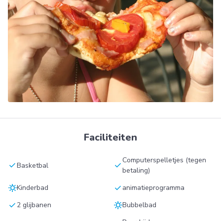
Faciliteiten
Computerspelletjes (tegen
check
check
Basketbal
betaling)
sunny
check
Kinderbad
animatieprogramma
check
sunny
2 glijbanen
Bubbelbad