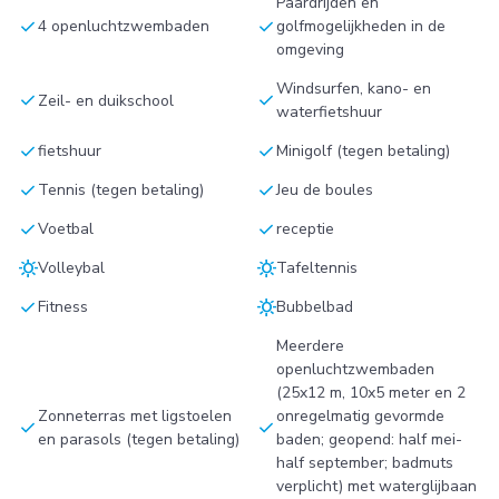
Paardrijden en
check
check
4 openluchtzwembaden
golfmogelijkheden in de
omgeving
Windsurfen, kano- en
check
check
Zeil- en duikschool
waterfietshuur
check
check
fietshuur
Minigolf (tegen betaling)
check
check
Tennis (tegen betaling)
Jeu de boules
check
check
Voetbal
receptie
sunny
sunny
Volleybal
Tafeltennis
check
sunny
Fitness
Bubbelbad
Meerdere
openluchtzwembaden
(25x12 m, 10x5 meter en 2
Zonneterras met ligstoelen
onregelmatig gevormde
check
check
en parasols (tegen betaling)
baden; geopend: half mei-
half september; badmuts
verplicht) met waterglijbaan