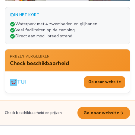
summarize
IN HET KORT
Meer
check_circle
Waterpark met 4 zwembaden en glijbanen
FOTO'S
check_circle
Veel faciliteiten op de camping
check_circle
Direct aan mooi, breed strand
PRIJZEN VERGELIJKEN
Check beschikbaarheid
TUI
Ga naar website
arrow_forward
Ga naar website
Check beschikbaarheid en prijzen