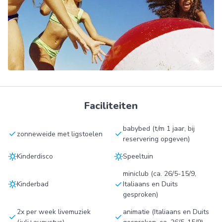
Faciliteiten
babybed (t/m 1 jaar, bij
check
check
zonneweide met ligstoelen
reservering opgeven)
sunny
sunny
Kinderdisco
Speeltuin
miniclub (ca. 26/5-15/9,
sunny
check
Kinderbad
Italiaans en Duits
gesproken)
2x per week livemuziek
animatie (Italiaans en Duits
check
check