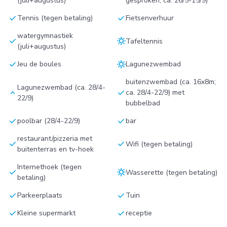
(juli+augustus)
gesproken, ca. 26/5-15/9)
check
check
Tennis (tegen betaling)
Fietsenverhuur
watergymnastiek
check
sunny
Tafeltennis
(juli+augustus)
check
sunny
Jeu de boules
Lagunezwembad
buitenzwembad (ca. 16x8m;
Lagunezwembad (ca. 28/4-
keyboard_arrow_up
check
ca. 28/4-22/9) met
22/9)
bubbelbad
check
check
poolbar (28/4-22/9)
bar
restaurant/pizzeria met
check
check
Wifi (tegen betaling)
buitenterras en tv-hoek
Internethoek (tegen
check
sunny
Wasserette (tegen betaling)
betaling)
check
check
Parkeerplaats
Tuin
check
check
Kleine supermarkt
receptie