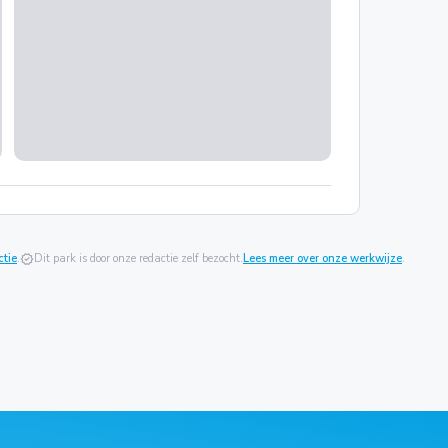
ctie
.
verified
Dit park is door onze redactie zelf bezocht.
Lees meer over onze werkwijze
.