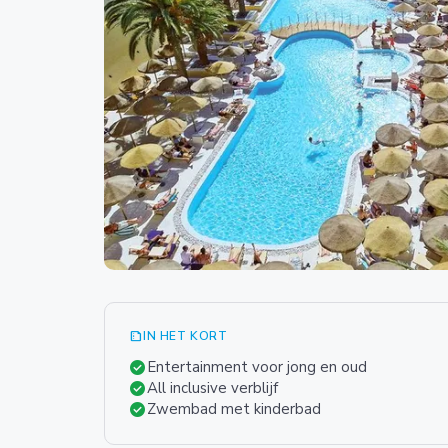
summarize
IN HET KORT
check_circle
Entertainment voor jong en oud
check_circle
All inclusive verblijf
check_circle
Zwembad met kinderbad