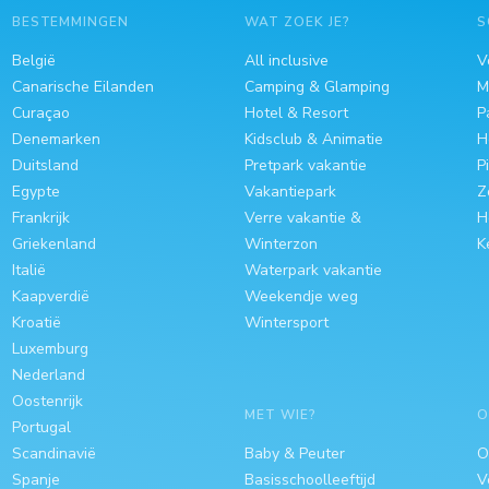
BESTEMMINGEN
WAT ZOEK JE?
S
België
All inclusive
V
Canarische Eilanden
Camping & Glamping
M
Curaçao
Hotel & Resort
P
Denemarken
Kidsclub & Animatie
H
Duitsland
Pretpark vakantie
P
Egypte
Vakantiepark
Z
Frankrijk
Verre vakantie &
H
Griekenland
Winterzon
K
Italië
Waterpark vakantie
Kaapverdië
Weekendje weg
Kroatië
Wintersport
Luxemburg
Nederland
Oostenrijk
MET WIE?
O
Portugal
Scandinavië
Baby & Peuter
O
Spanje
Basisschoolleeftijd
V