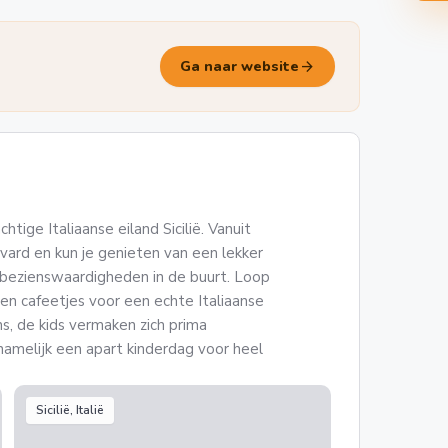
arrow_forward
Ga naar website
tige Italiaanse eiland Sicilië. Vanuit
levard en kun je genieten van een lekker
e bezienswaardigheden in de buurt. Loop
 en cafeetjes voor een echte Italiaanse
s, de kids vermaken zich prima
 namelijk een apart kinderdag voor heel
Sicilië, Italië