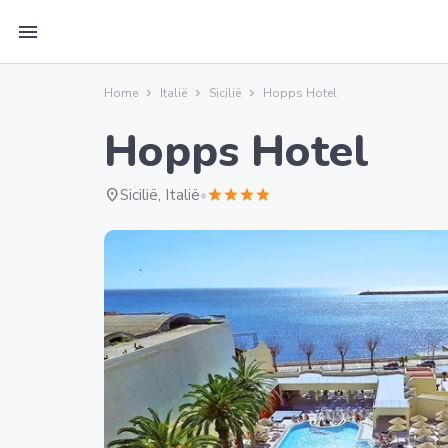
menu
Home
Italië
Sicilië
Hopps Hotel
Hopps Hotel
location_on
Sicilië, Italië
•
star
star
star
star