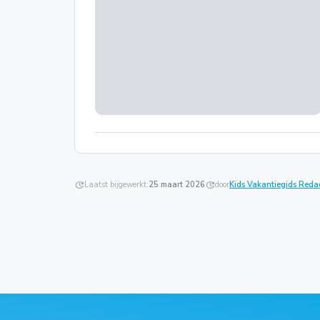
update
Laatst bijgewerkt:
25 maart 2026
update
door
Kids Vakantiegids Reda