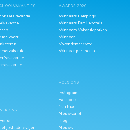
CHOOLVAKANTIES
AWARDS 2026
oorjaarsvakantie
Winnaars Campings
eivakantie
Winnaars Familiehotels
asen
Winnaars Vakantieparken
emelvaart
Winnaar
inksteren
Vakantiemascotte
omervakantie
Winnaar per thema
erfstvakantie
erstvakantie
VOLG ONS
Instagram
Facebook
YouTube
VER ONS
Nieuwsbrief
ver ons
Blog
eelgestelde vragen
Nieuws