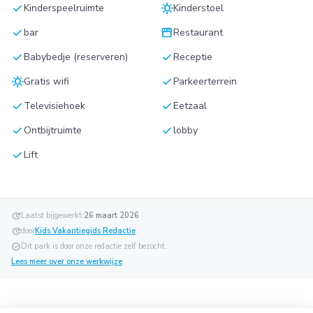
check
sunny
Kinderspeelruimte
Kinderstoel
check
storefront
bar
Restaurant
check
check
Babybedje (reserveren)
Receptie
sunny
check
Gratis wifi
Parkeerterrein
check
check
Televisiehoek
Eetzaal
check
check
Ontbijtruimte
lobby
check
Lift
update
Laatst bijgewerkt:
26 maart 2026
update
door
Kids Vakantiegids Redactie
.
verified
Dit park is door onze redactie zelf bezocht.
Lees meer over onze werkwijze
.