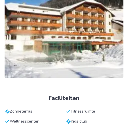
Faciliteiten
sunny
check
Zonneterras
Fitnessruimte
check
sunny
Wellnesscenter
Kids club