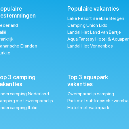
opulaire
Populaire vakanties
bestemmingen
Lake Resort Beekse Bergen
ederland
Camping Union Lido
talië
Landal Het Land van Bartje
rankrijk
Aqua Fantasy Hotel & Aquapar
anarische Eilanden
Landal Het Vennenbos
urkije
op 3 camping
Top 3 aquapark
akanties
vakanties
indercamping Nederland
Zwemparadijs camping
amping met zwemparadijs
Park met subtropisch zwemba
indercamping Italië
Hotel met waterpark