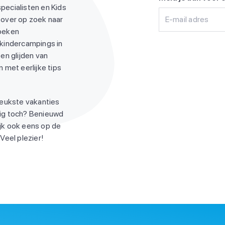
pecialisten en Kids
 over op zoek naar
E-mail adres
zoeken
 kindercampings in
en glijden van
 met eerlijke tips
leukste vakanties
ndig toch? Benieuwd
jk ook eens op de
Veel plezier!