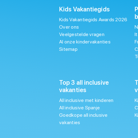
Kids Vakantiegids
P
Kids Vakantiegids Awards 2026
Over ons
N
Veelgestelde vragen
I
Al onze kindervakanties
F
Sitemap
C
T
Top 3 all inclusive
T
vakanties
v
All inclusive met kinderen
K
All inclusive Spanje
C
Goedkope all inclusive
K
vakanties