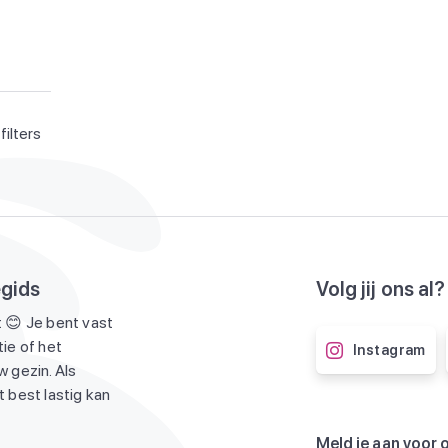
filters
egids
Volg jij ons al?
 😊 Je bent vast
ie of het
Instagram
 gezin. Als
 best lastig kan
Meld je aan voor 