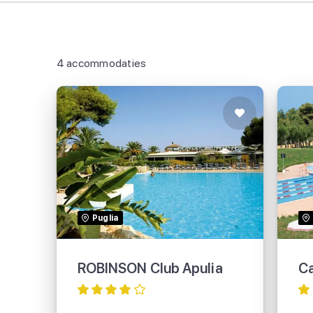
4 accommodaties
ROBINSON Club Apulia
Puglia
TUI
ROBINSON Club Apulia
Ca