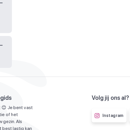
egids
Volg jij ons al?
 😊 Je bent vast
ie of het
Instagram
 gezin. Als
 best lastig kan