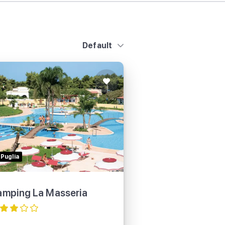
Default
Camping La Masseria
Puglia
Eurocamp
mping La Masseria