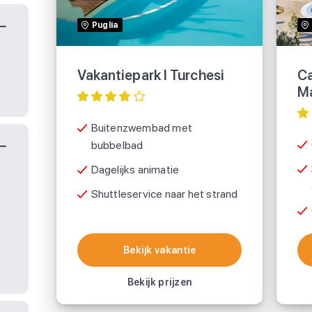
Puglia
TUI
Vakantiepark I Turchesi
Ca
M
Buitenzwembad met
bubbelbad
Dagelijks animatie
Shuttleservice naar het strand
Bekijk vakantie
Bekijk vakantie
Bekijk prijzen