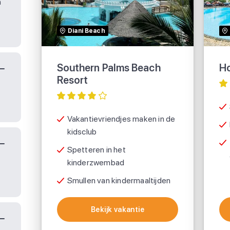
n
Resort
Diani Beach
Southern Palms Beach
Ho
Resort
Vakantievriendjes maken in de
kidsclub
Spetteren in het
kinderzwembad
Smullen van kindermaaltijden
Bekijk vakantie
Bekijk vakantie