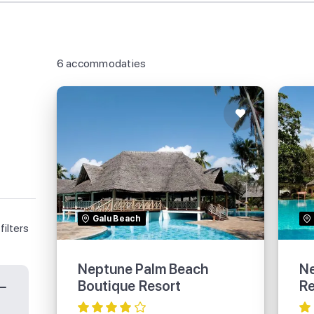
6 accommodaties
Neptune Palm Beach
Boutique Resort
Galu Beach
filters
Neptune Palm Beach
Ne
Boutique Resort
Re