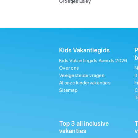
Groetjes Esley
Kids Vakantiegids
P
Kids Vakantiegids Awards 2026
Over ons
N
Veelgestelde vragen
I
Al onze kindervakanties
F
Sitemap
C
T
Top 3 all inclusive
T
vakanties
v