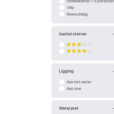
Familiekamer > 5 persone
Villa
Kleinschalig
Aantal sterren
Ligging
Aan het water
Aan zee
Waterpret