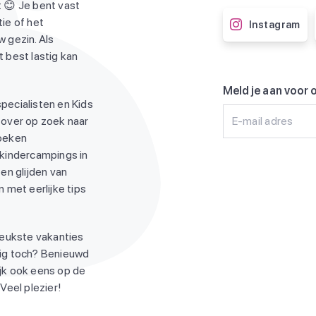
 😊 Je bent vast
ie of het
Instagram
 gezin. Als
 best lastig kan
Meld je aan voor 
pecialisten en Kids
 over op zoek naar
E-mail adres
zoeken
 kindercampings in
en glijden van
 met eerlijke tips
leukste vakanties
ndig toch? Benieuwd
jk ook eens op de
Veel plezier!