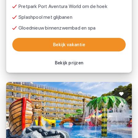
Pretpark Port Aventura World om de hoek
Splashpool met glijbanen
Gloednieuw binnenzwembad en spa
Bekijk vakantie
Bekijk vakantie
Bekijk prijzen
Hotel Best Cap Salou