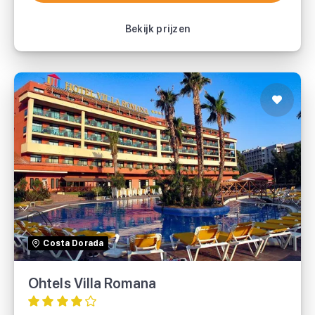
Bekijk vakantie
Bekijk prijzen
Ohtels Villa Romana
TUI
Costa Dorada
Ohtels Villa Romana