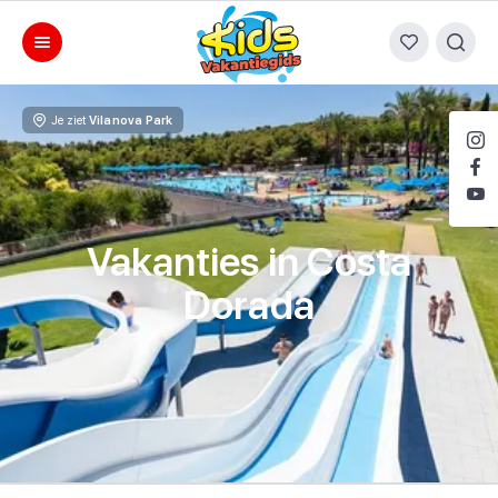
Je ziet
Vilanova Park
Vakanties in Costa
Dorada