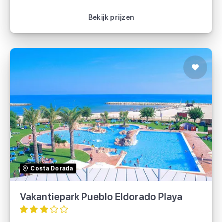
Bekijk vakantie
Bekijk prijzen
Vakantiepark Pueblo Eldorado Playa
TUI
Costa Dorada
Vakantiepark Pueblo Eldorado Playa