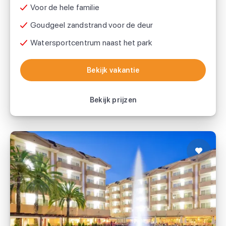
Voor de hele familie
Goudgeel zandstrand voor de deur
Watersportcentrum naast het park
Bekijk vakantie
Bekijk vakantie
Bekijk prijzen
Hotel Florida Park