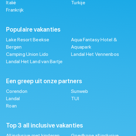
Italië
Turkije
Frankrijk
Populaire vakanties
Lake Resort Beekse
Aqua Fantasy Hotel &
Bergen
Aquapark
Camping Union Lido
Landal Het Vennenbos
Landal Het Land van Bartje
Een greep uit onze partners
Corendon
Sunweb
Landal
TUI
Roan
Top 3 all inclusive vakanties
All inclusive met kinderen
Goedkope all inclusive