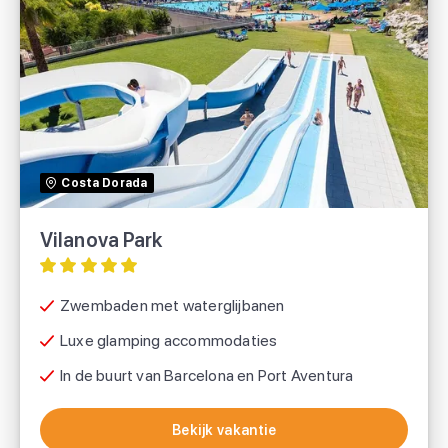
Vilanova Park
Roan
Costa Dorada
Eurocamp
Vilanova Park
Suncamp holidays
Zwembaden met waterglijbanen
Luxe glamping accommodaties
In de buurt van Barcelona en Port Aventura
Bekijk vakantie