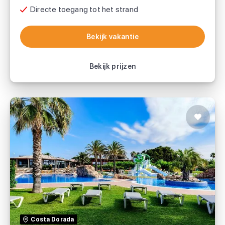
Directe toegang tot het strand
Bekijk vakantie
Bekijk vakantie
Bekijk prijzen
Hotel Estival Eldorado Resort
TUI
Costa Dorada