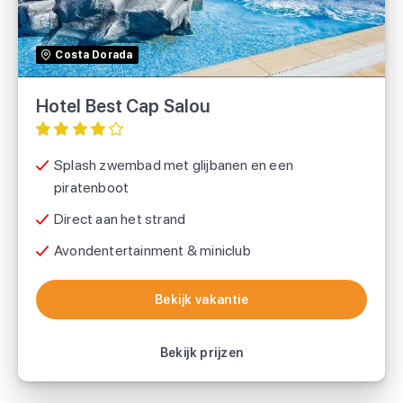
TUI
Costa Dorada
SUNtip
Hotel Best Cap Salou
Splash zwembad met glijbanen en een
piratenboot
Direct aan het strand
Avondentertainment & miniclub
Bekijk vakantie
Bekijk vakantie
Bekijk prijzen