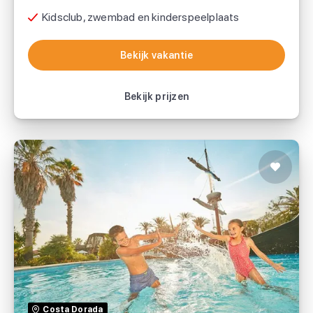
Kidsclub, zwembad en kinderspeelplaats
Bekijk vakantie
Bekijk vakantie
Bekijk prijzen
Hotel El Paso
TUI
Costa Dorada