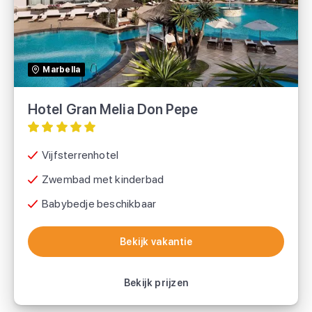
TUI
Marbella
Hotel Gran Melia Don Pepe
Vijfsterrenhotel
Zwembad met kinderbad
Babybedje beschikbaar
Bekijk vakantie
Bekijk vakantie
Bekijk prijzen