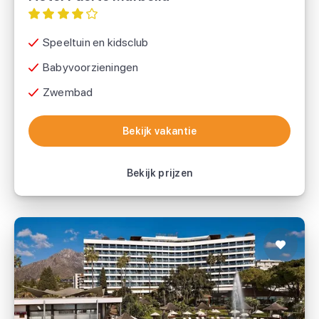
Speeltuin en kidsclub
Babyvoorzieningen
Zwembad
Bekijk vakantie
Bekijk vakantie
Bekijk prijzen
Hotel Gran Melia Don Pepe