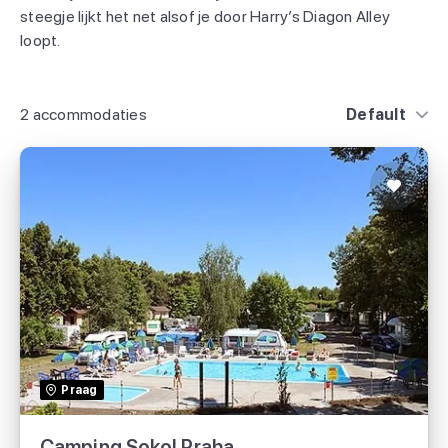
steegje lijkt het net alsof je door Harry’s Diagon Alley
loopt.
2 accommodaties
Default
Camping Sokol Praha
Suncamp holidays
Praag
Camping Sokol Praha