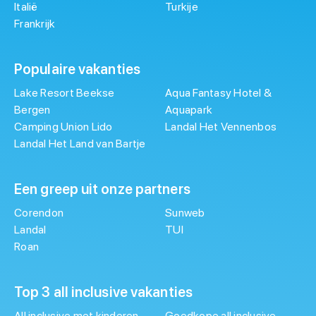
Italië
Turkije
Frankrijk
Populaire vakanties
Lake Resort Beekse
Aqua Fantasy Hotel &
Bergen
Aquapark
Camping Union Lido
Landal Het Vennenbos
Landal Het Land van Bartje
Een greep uit onze partners
Corendon
Sunweb
Landal
TUI
Roan
Top 3 all inclusive vakanties
All inclusive met kinderen
Goedkope all inclusive