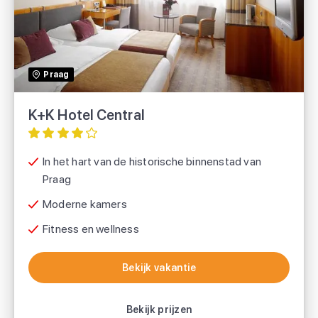
SUNtip
Praag
K+K Hotel Central
In het hart van de historische binnenstad van
Praag
Moderne kamers
Fitness en wellness
Bekijk vakantie
Bekijk vakantie
Bekijk prijzen