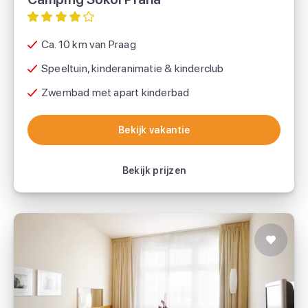
Ca. 10 km van Praag
Speeltuin, kinderanimatie & kinderclub
Zwembad met apart kinderbad
Bekijk vakantie
Bekijk vakantie
Bekijk prijzen
K+K Hotel Central