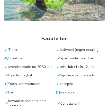
Faciliteiten
check
check
Terras
babybed (tegen betaling)
sunny
check
Speeltuin
apart kinderzwembad
check
check
avondanimatie tot 20:30 uur
miniclub (4 t/m 12 jaar)
check
check
Beachvolleybal
ligstoelen en parasols
sunny
check
Openluchtzwembad
receptie
check
storefront
bar
Restaurant
bewaakte parkeerplaats
check
check
Centrale wifi
(betaald)