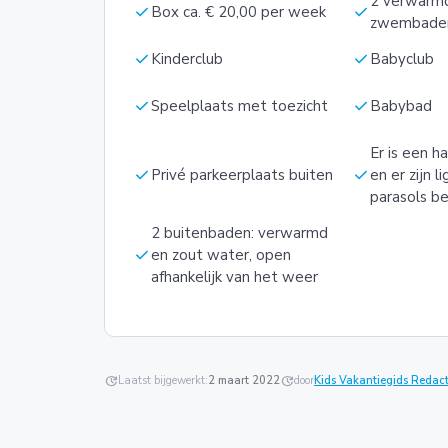
2 verwarm
check
check
Box ca. € 20,00 per week
zwembade
check
check
Kinderclub
Babyclub
check
check
Speelplaats met toezicht
Babybad
Er is een 
check
check
Privé parkeerplaats buiten
en er zijn 
parasols be
2 buitenbaden: verwarmd
check
en zout water, open
afhankelijk van het weer
update
Laatst bijgewerkt:
2 maart 2022
update
door
Kids Vakantiegids Redact