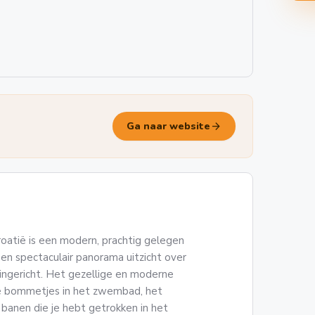
arrow_forward
Ga naar website
Kroatië is een modern, prachtig gelegen
een spectaculair panorama uitzicht over
 ingericht. Het gezellige en moderne
 de bommetjes in het zwembad, het
 banen die je hebt getrokken in het