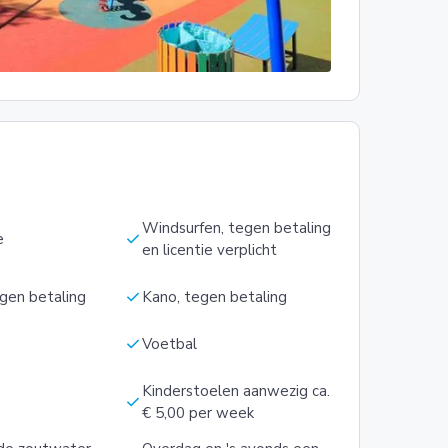
Windsurfen, tegen betaling
check
e
en licentie verplicht
check
egen betaling
Kano, tegen betaling
check
Voetbal
Kinderstoelen aanwezig ca.
check
€ 5,00 per week