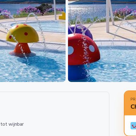
PR
C
 tot wijnbar