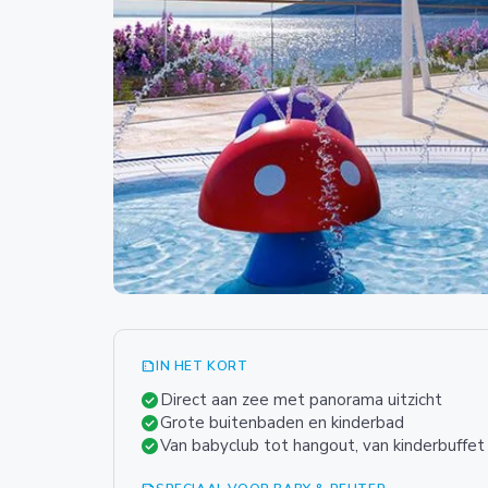
summarize
IN HET KORT
check_circle
Direct aan zee met panorama uitzicht
check_circle
Grote buitenbaden en kinderbad
check_circle
Van babyclub tot hangout, van kinderbuffet