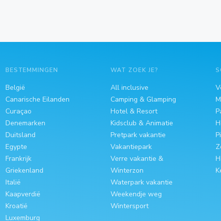
BESTEMMINGEN
WAT ZOEK JE?
S
België
All inclusive
V
Canarische Eilanden
Camping & Glamping
M
Curaçao
Hotel & Resort
P
Denemarken
Kidsclub & Animatie
H
Duitsland
Pretpark vakantie
P
Egypte
Vakantiepark
Z
Frankrijk
Verre vakantie &
H
Griekenland
Winterzon
K
Italië
Waterpark vakantie
Kaapverdië
Weekendje weg
Kroatië
Wintersport
Luxemburg