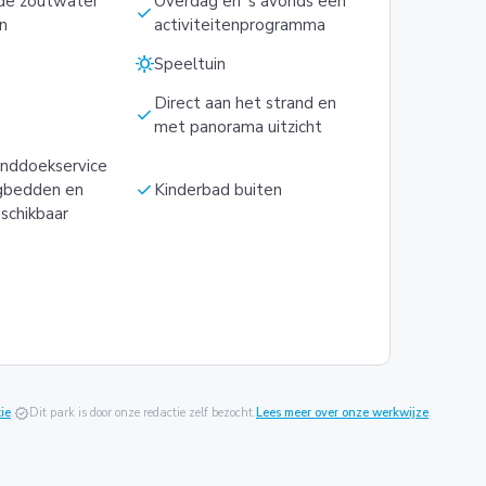
de zoutwater
Overdag en 's avonds een
check
n
activiteitenprogramma
sunny
Speeltuin
Direct aan het strand en
check
met panorama uitzicht
handdoekservice
check
ligbedden en
Kinderbad buiten
schikbaar
ie
.
verified
Dit park is door onze redactie zelf bezocht.
Lees meer over onze werkwijze
.