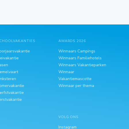
CHOOLVAKANTIES
AWARDS 2026
oorjaarsvakantie
Winnaars Campings
eivakantie
Winnaars Familiehotels
asen
Winnaars Vakantieparken
emelvaart
Winnaar
inksteren
Vakantiemascotte
omervakantie
Winnaar per thema
erfstvakantie
erstvakantie
VOLG ONS
Instagram