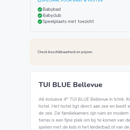
summarize
SPECIAAL VOOR BABY & PEUTER
check_circle
Babybad
check_circle
Babyclub
check_circle
Speelplaats met toezicht
Check beschikbaarheid en prijzen
TUI BLUE Bellevue
All-inclusive 4* TUI BLUE Bellevue in Istrië, 
hotel. Het hotel ligt direct aan zee en biedt 
de zee. De familiekamers zijn ruim en modern
terras is een fijne plek om bij te komen van
spelen met de kids in het kinderbad of van de