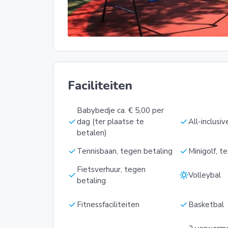
Faciliteiten
Babybedje ca. € 5,00 per
check
check
dag (ter plaatse te
All-inclusiv
betalen)
check
check
Tennisbaan, tegen betaling
Minigolf, t
Fietsverhuur, tegen
check
sunny
Volleybal
betaling
check
check
Fitnessfaciliteiten
Basketbal