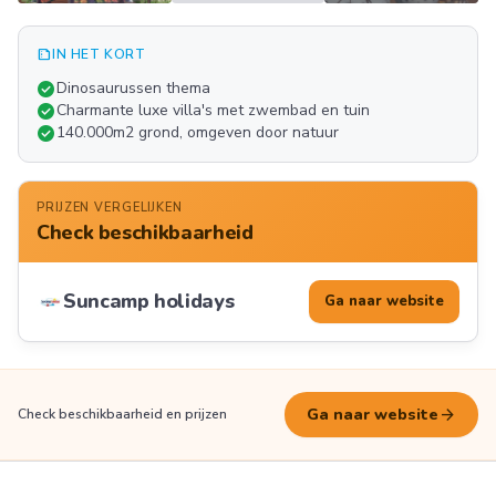
summarize
IN HET KORT
Meer
check_circle
Dinosaurussen thema
FOTO'S
check_circle
Charmante luxe villa's met zwembad en tuin
check_circle
140.000m2 grond, omgeven door natuur
PRIJZEN VERGELIJKEN
Check beschikbaarheid
Suncamp holidays
Ga naar website
arrow_forward
Ga naar website
Check beschikbaarheid en prijzen