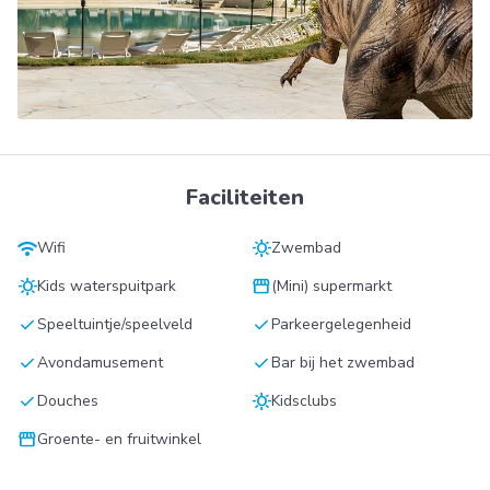
Faciliteiten
wifi
sunny
Wifi
Zwembad
sunny
storefront
Kids waterspuitpark
(Mini) supermarkt
check
check
Speeltuintje/speelveld
Parkeergelegenheid
check
check
Avondamusement
Bar bij het zwembad
check
sunny
Douches
Kidsclubs
storefront
Groente- en fruitwinkel