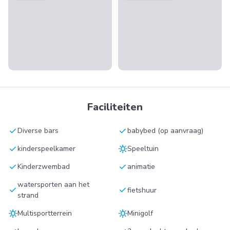
Faciliteiten
check
check
Diverse bars
babybed (op aanvraag)
check
sunny
kinderspeelkamer
Speeltuin
check
check
Kinderzwembad
animatie
watersporten aan het
check
check
fietshuur
strand
sunny
sunny
Multisportterrein
Minigolf