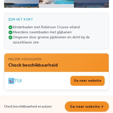
summarize
IN HET KORT
Meer
check_circle
Kinderbaden met Robinson Crusoe-eiland
FOTO'S
check_circle
Meerdere zwembaden met glijbanen
check_circle
Omgeven door groene pijnbomen en dicht bij de
azuurblauw zee
PRIJZEN VERGELIJKEN
Check beschikbaarheid
TUI
Ga naar website
arrow_forward
Ga naar website
Check beschikbaarheid en prijzen