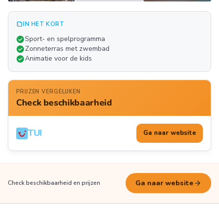
summarize
IN HET KORT
Meer
check_circle
Sport- en spelprogramma
FOTO'S
check_circle
Zonneterras met zwembad
check_circle
Animatie voor de kids
PRIJZEN VERGELIJKEN
Check beschikbaarheid
TUI
Ga naar website
arrow_forward
Ga naar website
Check beschikbaarheid en prijzen