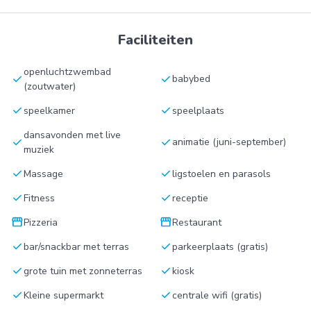
Faciliteiten
openluchtzwembad
check
check
babybed
(zoutwater)
check
check
speelkamer
speelplaats
dansavonden met live
check
check
animatie (juni-september)
muziek
check
check
Massage
ligstoelen en parasols
check
check
Fitness
receptie
storefront
storefront
Pizzeria
Restaurant
check
check
bar/snackbar met terras
parkeerplaats (gratis)
check
check
grote tuin met zonneterras
kiosk
check
check
Kleine supermarkt
centrale wifi (gratis)