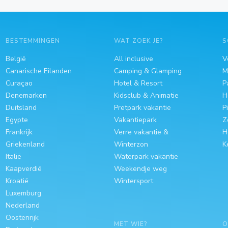
BESTEMMINGEN
WAT ZOEK JE?
S
België
All inclusive
V
Canarische Eilanden
Camping & Glamping
M
Curaçao
Hotel & Resort
P
Denemarken
Kidsclub & Animatie
H
Duitsland
Pretpark vakantie
P
Egypte
Vakantiepark
Z
Frankrijk
Verre vakantie &
H
Griekenland
Winterzon
K
Italië
Waterpark vakantie
Kaapverdië
Weekendje weg
Kroatië
Wintersport
Luxemburg
Nederland
Oostenrijk
MET WIE?
O