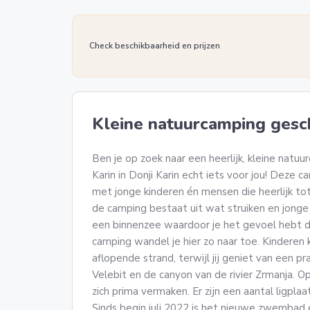
Check beschikbaarheid en prijzen
Kleine natuurcamping gesch
Ben je op zoek naar een heerlijk, kleine natu
Karin in Donji Karin echt iets voor jou! Deze 
met jonge kinderen én mensen die heerlijk to
de camping bestaat uit wat struiken en jong
een binnenzee waardoor je het gevoel hebt da
camping wandel je hier zo naar toe. Kinderen 
aflopende strand, terwijl jij geniet van een p
Velebit en de canyon van de rivier Zrmanja. Op
zich prima vermaken. Er zijn een aantal ligplaa
Sinds begin juli 2022 is het nieuwe zwembad 