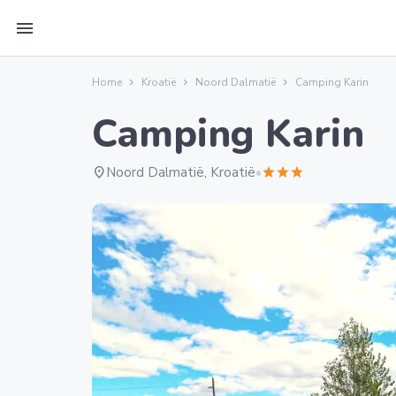
menu
Home
Kroatië
Noord Dalmatië
Camping Karin
Camping Karin
location_on
Noord Dalmatië, Kroatië
•
star
star
star