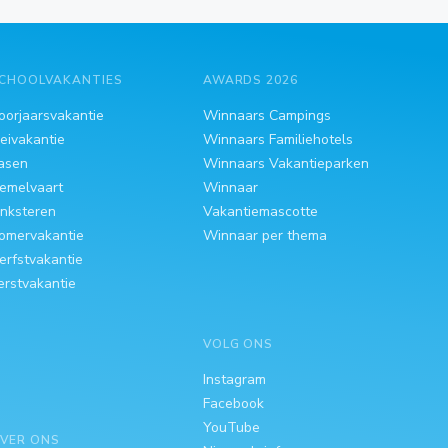
CHOOLVAKANTIES
AWARDS 2026
oorjaarsvakantie
Winnaars Campings
eivakantie
Winnaars Familiehotels
asen
Winnaars Vakantieparken
emelvaart
Winnaar
inksteren
Vakantiemascotte
omervakantie
Winnaar per thema
erfstvakantie
erstvakantie
VOLG ONS
Instagram
Facebook
YouTube
VER ONS