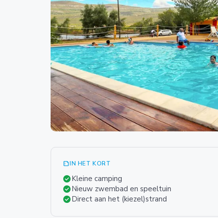
summarize
IN HET KORT
check_circle
Kleine camping
check_circle
Nieuw zwembad en speeltuin
check_circle
Direct aan het (kiezel)strand