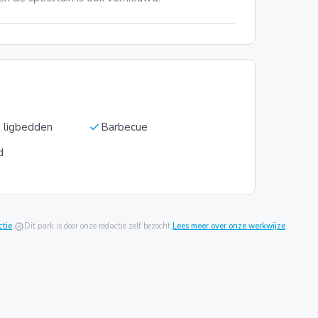
check
 ligbedden
Barbecue
d
ctie
.
verified
Dit park is door onze redactie zelf bezocht.
Lees meer over onze werkwijze
.