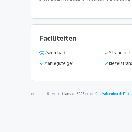
Faciliteiten
sunny
check
Zwembad
Strand met
check
check
Aanlegsteiger
kiezelstran
update
Laatst bijgewerkt:
9 januari 2023
update
door
Kids Vakantiegids Reda