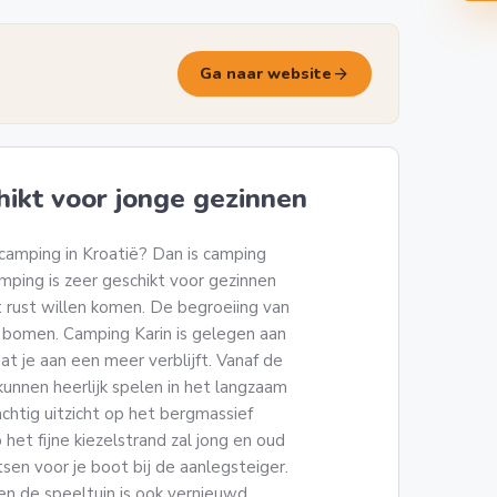
arrow_forward
Ga naar website
ikt voor jonge gezinnen
urcamping in Kroatië? Dan is camping
camping is zeer geschikt voor gezinnen
t rust willen komen. De begroeiing van
e bomen. Camping Karin is gelegen aan
t je aan een meer verblijft. Vanaf de
kunnen heerlijk spelen in het langzaam
rachtig uitzicht op het bergmassief
 het fijne kiezelstrand zal jong en oud
tsen voor je boot bij de aanlegsteiger.
en de speeltuin is ook vernieuwd.