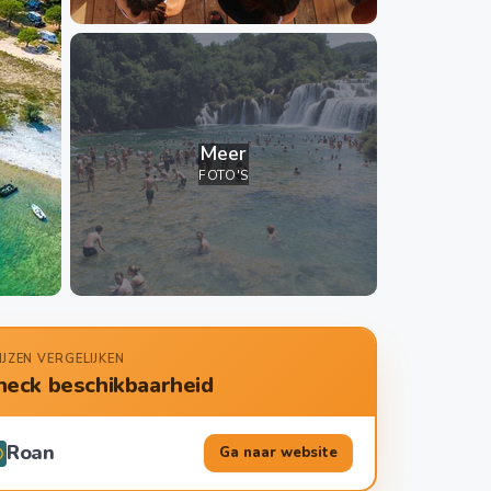
Meer
FOTO'S
IJZEN VERGELIJKEN
heck beschikbaarheid
Roan
Ga naar website