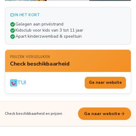
summarize
IN HET KORT
Meer
check_circle
Gelegen aan privéstrand
FOTO'S
check_circle
Kidsclub voor kids van 3 tot 11 jaar
check_circle
Apart kinderzwembad & speeltuin
PRIJZEN VERGELIJKEN
Check beschikbaarheid
TUI
Ga naar website
arrow_forward
Ga naar website
Check beschikbaarheid en prijzen