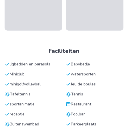
Faciliteiten
check
check
ligbedden en parasols
Babybedje
check
check
Miniclub
watersporten
check
check
minigolfvolleybal
Jeu de boules
sunny
sunny
Tafeltennis
Tennis
check
storefront
sportanimatie
Restaurant
check
sunny
receptie
Poolbar
sunny
check
Buitenzwembad
Parkeerplaats