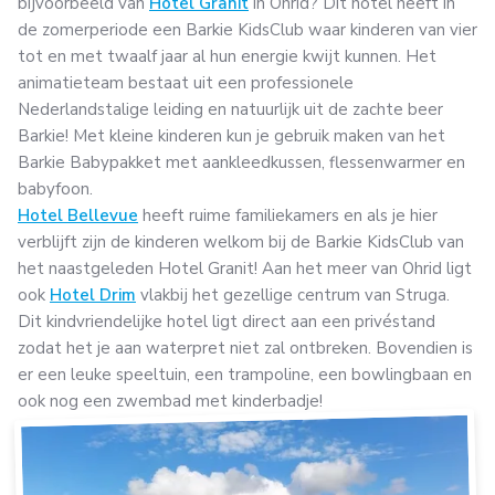
bijvoorbeeld van
Hotel Granit
in Ohrid? Dit hotel heeft in
de zomerperiode een Barkie KidsClub waar kinderen van vier
tot en met twaalf jaar al hun energie kwijt kunnen. Het
animatieteam bestaat uit een professionele
Nederlandstalige leiding en natuurlijk uit de zachte beer
Barkie! Met kleine kinderen kun je gebruik maken van het
Barkie Babypakket met aankleedkussen, flessenwarmer en
babyfoon.
Hotel Bellevue
heeft ruime familiekamers en als je hier
verblijft zijn de kinderen welkom bij de Barkie KidsClub van
het naastgeleden Hotel Granit! Aan het meer van Ohrid ligt
ook
Hotel Drim
vlakbij het gezellige centrum van Struga.
Dit kindvriendelijke hotel ligt direct aan een privéstand
zodat het je aan waterpret niet zal ontbreken. Bovendien is
er een leuke speeltuin, een trampoline, een bowlingbaan en
ook nog een zwembad met kinderbadje!