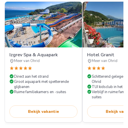
Izgrev Spa & Aquapark
Hotel Granit
location_on
location_on
Meer van Ohrid
Meer van Ohrid
star
star
star
star
star
star
star
star
star
check_circle
check_circle
Direct aan het strand
Schitterend gelegen 
check_circle
Groot aquapark met spetterende
Ohrid
check_circle
glijbanen
TUI kidsclub in het 
check_circle
check_circle
Ruime familiekamers en -suites
Verblijf in ruime fami
suites
Bekijk vakantie
Bekijk vak