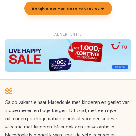
arrow_forward
Bekijk meer van deze vakanties
ADVERTENTIE
Ga op vakantie naar Macedonie met kinderen en geniet van
mooie meren en hoge bergen. Dit land, met een rijke
cultuur en prachtige natuur, is ideaal voor een actieve
vakantie met kinderen. Maar ook een zonvakantie in
Macedonie is mogelijk want met de vele zonuren en