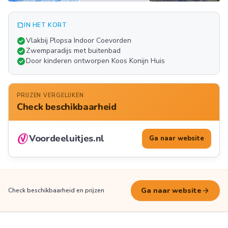
summarize
IN HET KORT
Meer
check_circle
Vlakbij Plopsa Indoor Coevorden
FOTO'S
check_circle
Zwemparadijs met buitenbad
check_circle
Door kinderen ontworpen Koos Konijn Huis
PRIJZEN VERGELIJKEN
Check beschikbaarheid
Voordeeluitjes.nl
Ga naar website
arrow_forward
Ga naar website
Check beschikbaarheid en prijzen