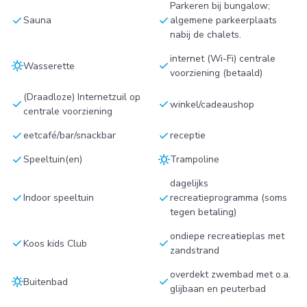
Parkeren bij bungalow;
check
check
Sauna
algemene parkeerplaats
nabij de chalets.
internet (Wi-Fi) centrale
sunny
check
Wasserette
voorziening (betaald)
(Draadloze) Internetzuil op
check
check
winkel/cadeaushop
centrale voorziening
check
check
eetcafé/bar/snackbar
receptie
check
sunny
Speeltuin(en)
Trampoline
dagelijks
check
check
Indoor speeltuin
recreatieprogramma (soms
tegen betaling)
ondiepe recreatieplas met
check
check
Koos kids Club
zandstrand
overdekt zwembad met o.a.
sunny
check
Buitenbad
glijbaan en peuterbad