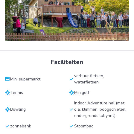
Faciliteiten
verhuur fietsen,
storefront
check
Mini supermarkt
waterfietsen
sunny
sunny
Tennis
Minigolf
Indoor Adventure hal (met
sunny
check
Bowling
o.a. klimmen, boogschieten,
ondergronds labyrint)
check
check
zonnebank
Stoombad