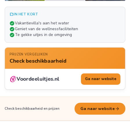
summarize
IN HET KORT
Meer
check_circle
Vakantievilla's aan het water
FOTO'S
check_circle
Geniet van de wellnessfaciliteiten
check_circle
Te gekke uitjes in de omgeving
PRIJZEN VERGELIJKEN
Check beschikbaarheid
Voordeeluitjes.nl
Ga naar website
arrow_forward
Ga naar website
Check beschikbaarheid en prijzen