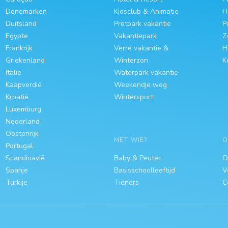
Denemarken
Kidsclub & Animatie
H
Duitsland
Pretpark vakantie
P
Egypte
Vakantiepark
Z
Frankrijk
Verre vakantie &
H
Griekenland
Winterzon
K
Italië
Waterpark vakantie
Kaapverdië
Weekendje weg
Kroatië
Wintersport
Luxemburg
Nederland
Oostenrijk
MET WIE?
O
Portugal
Scandinavië
Baby & Peuter
O
Spanje
Basisschoolleeftijd
V
Turkije
Tieners
C