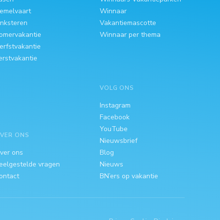
emelvaart
Winnaar
inksteren
Vakantiemascotte
omervakantie
Winnaar per thema
erfstvakantie
erstvakantie
VOLG ONS
Instagram
Facebook
YouTube
VER ONS
Nieuwsbrief
ver ons
Blog
eelgestelde vragen
Nieuws
ontact
BN’ers op vakantie