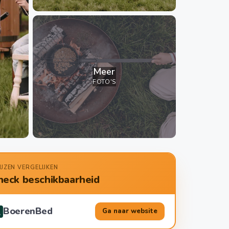
Meer
FOTO'S
IJZEN VERGELIJKEN
heck beschikbaarheid
BoerenBed
Ga naar website