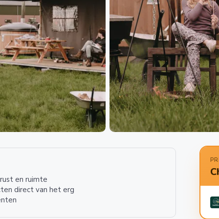
PR
C
 rust en ruimte
ten direct van het erg
enten