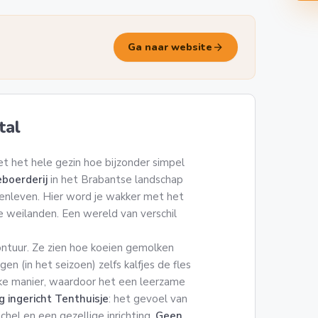
arrow_forward
Ga naar website
tal
t het hele gezin hoe bijzonder simpel
eboerderij
in het Brabantse landschap
renleven. Hier word je wakker met het
te weilanden. Een wereld van verschil
ontuur. Ze zien hoe koeien gemolken
n (in het seizoen) zelfs kalfjes de fles
ijke manier, waardoor het een leerzame
g ingericht Tenthuisje
: het gevoel van
el en een gezellige inrichting.
Geen