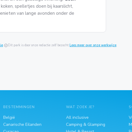
oken, spelletjes doen bij kaarslicht,
genieten van lange avonden onder de
ie
.
verified
Dit park is door onze redactie zelf bezocht.
Lees meer over onze werkwijze
.
BESTEMMINGEN
WAT ZOEK JE?
S
België
All inclusive
V
Canarische Eilanden
Camping & Glamping
M
Curaçao
Hotel & Resort
P