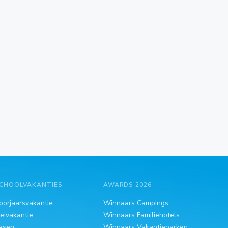
CHOOLVAKANTIES
AWARDS 2026
oorjaarsvakantie
Winnaars Campings
eivakantie
Winnaars Familiehotels
asen
Winnaars Vakantieparken