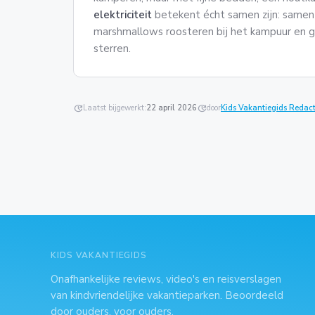
elektriciteit
betekent écht samen zijn: samen k
marshmallows roosteren bij het kampuur en 
sterren.
update
Laatst bijgewerkt:
22 april 2026
update
door
Kids Vakantiegids Redact
KIDS VAKANTIEGIDS
Onafhankelijke reviews, video's en reisverslagen
van kindvriendelijke vakantieparken. Beoordeeld
door ouders, voor ouders.