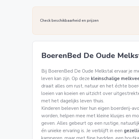
Check beschikbaarheid en prijzen
BoerenBed De Oude Melks
Bij BoerenBed De Oude Melkstal ervaar je me
leven kan zijn. Op deze
kleinschalige melkve
draait alles om rust, natuur en het échte boe
loeien van koeien en uitzicht over uitgestrek
met het dagelijks leven thuis.
Kinderen beleven hier hun eigen boerderij-av
worden, helpen mee met kleine klusjes en moge
geven. Alles gebeurt op een rustige, natuurl
én unieke ervaring is. Je verblijft in een
gezelli
kamperen, maar met fijne bedden, een houtkach