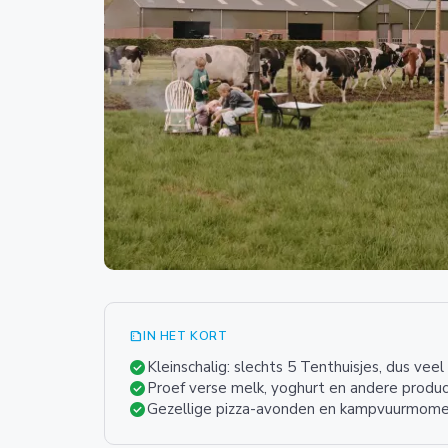
summarize
IN HET KORT
check_circle
Kleinschalig: slechts 5 Tenthuisjes, dus veel
check_circle
Proef verse melk, yoghurt en andere produc
check_circle
Gezellige pizza-avonden en kampvuurmom