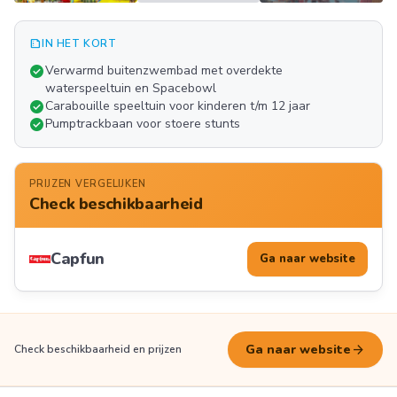
summarize
IN HET KORT
Meer
check_circle
Verwarmd buitenzwembad met overdekte
FOTO'S
waterspeeltuin en Spacebowl
check_circle
Carabouille speeltuin voor kinderen t/m 12 jaar
check_circle
Pumptrackbaan voor stoere stunts
PRIJZEN VERGELIJKEN
Check beschikbaarheid
Capfun
Ga naar website
arrow_forward
Ga naar website
Check beschikbaarheid en prijzen