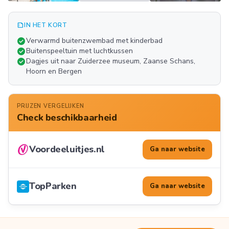
summarize
IN HET KORT
Meer
check_circle
Verwarmd buitenzwembad met kinderbad
FOTO'S
check_circle
Buitenspeeltuin met luchtkussen
check_circle
Dagjes uit naar Zuiderzee museum, Zaanse Schans,
Hoorn en Bergen
PRIJZEN VERGELIJKEN
Check beschikbaarheid
Voordeeluitjes.nl
Ga naar website
TopParken
Ga naar website