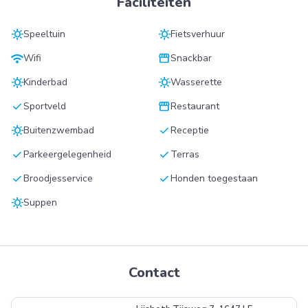
Faciliteiten
sunny
sunny
Speeltuin
Fietsverhuur
wifi
storefront
Wifi
Snackbar
sunny
sunny
Kinderbad
Wasserette
check
storefront
Sportveld
Restaurant
sunny
check
Buitenzwembad
Receptie
check
check
Parkeergelegenheid
Terras
check
check
Broodjesservice
Honden toegestaan
sunny
Suppen
Contact