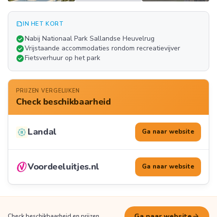
summarize
IN HET KORT
Meer
check_circle
Nabij Nationaal Park Sallandse Heuvelrug
FOTO'S
check_circle
Vrijstaande accommodaties rondom recreatievijver
check_circle
Fietsverhuur op het park
PRIJZEN VERGELIJKEN
Check beschikbaarheid
Landal
Ga naar website
Voordeeluitjes.nl
Ga naar website
arrow_forward
Ga naar website
Check beschikbaarheid en prijzen