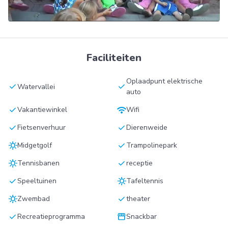
Faciliteiten
Oplaadpunt elektrische
check
check
Watervallei
auto
check
wifi
Vakantiewinkel
Wifi
check
check
Fietsenverhuur
Dierenweide
sunny
check
Midgetgolf
Trampolinepark
sunny
check
Tennisbanen
receptie
check
sunny
Speeltuinen
Tafeltennis
sunny
check
Zwembad
theater
check
storefront
Recreatieprogramma
Snackbar