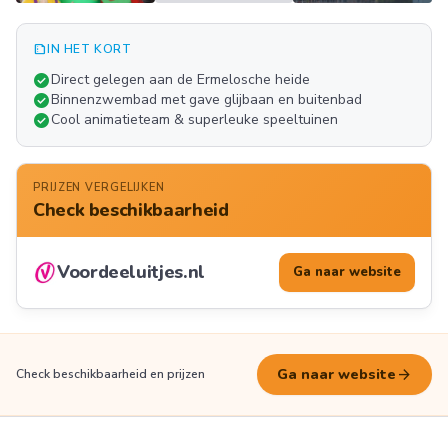
summarize
IN HET KORT
Meer
check_circle
Direct gelegen aan de Ermelosche heide
FOTO'S
check_circle
Binnenzwembad met gave glijbaan en buitenbad
check_circle
Cool animatieteam & superleuke speeltuinen
PRIJZEN VERGELIJKEN
Check beschikbaarheid
Voordeeluitjes.nl
Ga naar website
arrow_forward
Ga naar website
Check beschikbaarheid en prijzen