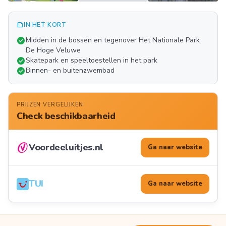
summarize
IN HET KORT
Meer
check_circle
Midden in de bossen en tegenover Het Nationale Park
FOTO'S
De Hoge Veluwe
check_circle
Skatepark en speeltoestellen in het park
check_circle
Binnen- en buitenzwembad
PRIJZEN VERGELIJKEN
Check beschikbaarheid
Voordeeluitjes.nl
Ga naar website
TUI
Ga naar website