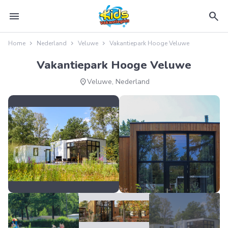
menu
search
Home
Nederland
Veluwe
Vakantiepark Hooge Veluwe
Vakantiepark Hooge Veluwe
location_on
Veluwe, Nederland