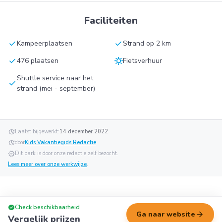
Faciliteiten
check
check
Kampeerplaatsen
Strand op 2 km
check
sunny
476 plaatsen
Fietsverhuur
Shuttle service naar het
check
strand (mei - september)
update
Laatst bijgewerkt:
14 december 2022
update
door
Kids Vakantiegids Redactie
.
verified
Dit park is door onze redactie zelf bezocht.
Lees meer over onze werkwijze
.
check_circle
Check beschikbaarheid
arrow_forward
Ga naar website
Vergelijk prijzen