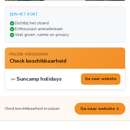
summarize
IN HET KORT
Meer
check_circle
Dichtbij het strand
FOTO'S
check_circle
Enthousiast animatieteam
check_circle
Veel groen, ruimte en privacy
PRIJZEN VERGELIJKEN
Check beschikbaarheid
Suncamp holidays
Ga naar website
arrow_forward
Ga naar website
Check beschikbaarheid en prijzen